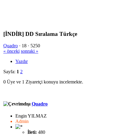
[İNDİR] DD Sıralama Türkçe
Quadro
·
18 ·
5250
« önceki
sonraki »
Yazdır
Sayfa:
1
2
0 Üye ve 1 Ziyaretçi konuyu incelemekte.
Quadro
Engin YILMAZ
Admin
İleti:
480