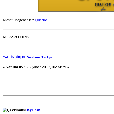
Mesajı Beğenenler:
Quadro
MTASATURK
Ynt: [İNDİR] DD Sıralama Türkçe
«
Yanıtla #5 :
25 Şubat 2017, 06:34:29 »
ByCash