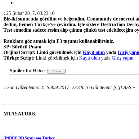
:
25 Şubat 2017, 03:23:10
Bir-iki sunucuda gördüm ve beğendim. Community de mevcut ama
dedim, hemen Türkçe'ye çevirdim. İşte sizlere Destruction Derby
Test etmedim sadece resim alıp çıktım çünkü test edebileceğim oyu
Ranklara göz atmak için F3 tuşunu kullanabilirsiniz.
SP: Sürücü Puanı
Orijinal Script: Linki görebilmek için
Kayıt olun
yada
Giriş yapı
Türkçe Script:
Linki görebilmek için
Kayıt olun
yada
Giriş yapın.
Spoiler
for
Hiden
:
«
Son Düzenleme: 25 Şubat 2017, 23:48:16 Gönderen: [C]LASS
»
MTASATURK
[İNDİR] DD Sıralama Türkçe