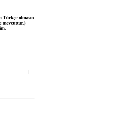
n Türkçe olmasın
e mevcuttur.)
im.