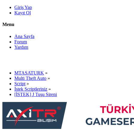
Giriş Yap
Kayıt Ol
Menu
Ana Sayfa
Forum
Yardım
MTASATURK
»
Multi Theft Auto
»
Script
»
İstek Scriptleriniz
»
[İSTEK] J Tuşu Sireni