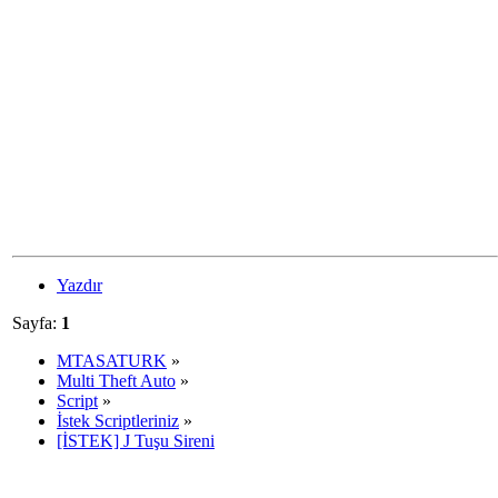
Yazdır
Sayfa:
1
MTASATURK
»
Multi Theft Auto
»
Script
»
İstek Scriptleriniz
»
[İSTEK] J Tuşu Sireni