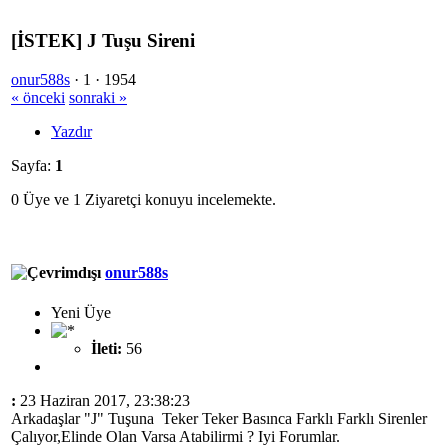
[İSTEK] J Tuşu Sireni
onur588s
·
1 ·
1954
« önceki
sonraki »
Yazdır
Sayfa:
1
0 Üye ve 1 Ziyaretçi konuyu incelemekte.
onur588s
Yeni Üye
İleti:
56
:
23 Haziran 2017, 23:38:23
Arkadaşlar "J" Tuşuna Teker Teker Basınca Farklı Farklı Sirenler
Çalıyor,Elinde Olan Varsa Atabilirmi ? Iyi Forumlar.