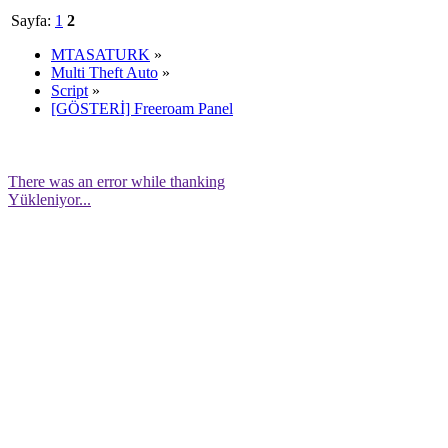
Sayfa:
1
2
MTASATURK
»
Multi Theft Auto
»
Script
»
[GÖSTERİ] Freeroam Panel
There was an error while thanking
Yükleniyor...