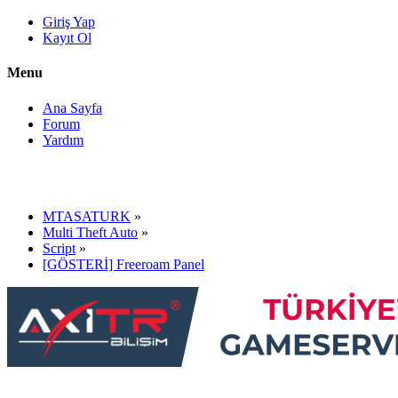
Giriş Yap
Kayıt Ol
Menu
Ana Sayfa
Forum
Yardım
MTASATURK
»
Multi Theft Auto
»
Script
»
[GÖSTERİ] Freeroam Panel