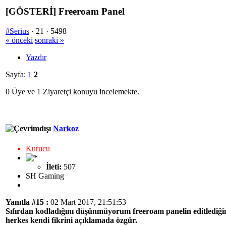
[GÖSTERİ] Freeroam Panel
#Serius
·
21 ·
5498
« önceki
sonraki »
Yazdır
Sayfa:
1
2
0 Üye ve 1 Ziyaretçi konuyu incelemekte.
Narkoz
Kurucu
İleti:
507
SH Gaming
Yanıtla #15 :
02 Mart 2017, 21:51:53
Sıfırdan kodladığını düşünmüyorum freeroam panelin editlediğ
herkes kendi fikrini açıklamada özgür.