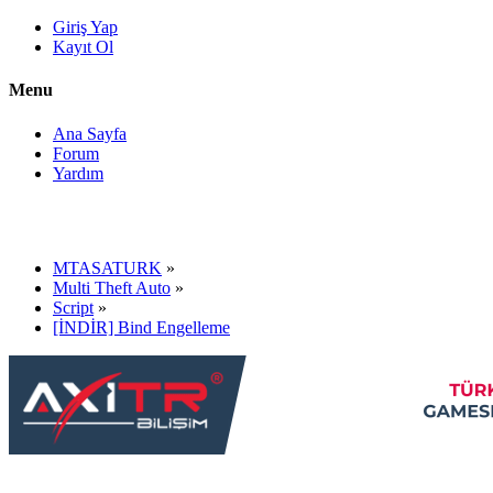
Giriş Yap
Kayıt Ol
Menu
Ana Sayfa
Forum
Yardım
MTASATURK
»
Multi Theft Auto
»
Script
»
[İNDİR] Bind Engelleme