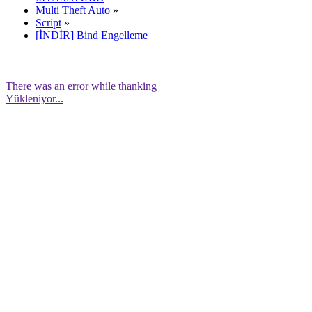
Multi Theft Auto
»
Script
»
[İNDİR] Bind Engelleme
There was an error while thanking
Yükleniyor...