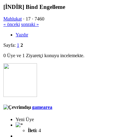
[İNDİR] Bind Engelleme
Mahlukat
·
17 ·
7460
« önceki
sonraki »
Yazdır
Sayfa:
1
2
0 Üye ve 1 Ziyaretçi konuyu incelemekte.
gamearea
Yeni Üye
İleti:
4