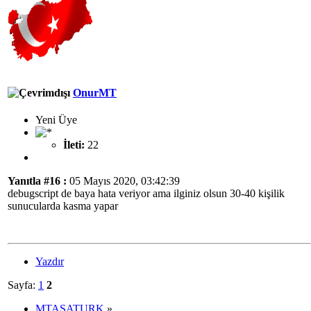
OnurMT
Yeni Üye
İleti:
22
Yanıtla #16 :
05 Mayıs 2020, 03:42:39
debugscript de baya hata veriyor ama ilginiz olsun 30-40 kişilik
sunucularda kasma yapar
Yazdır
Sayfa:
1
2
MTASATURK
»