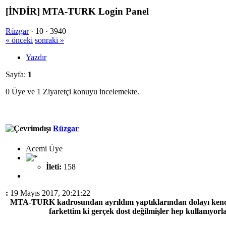
[İNDİR] MTA-TURK Login Panel
Rüzgar
·
10 ·
3940
« önceki
sonraki »
Yazdır
Sayfa:
1
0 Üye ve 1 Ziyaretçi konuyu incelemekte.
Rüzgar
Acemi Üye
İleti:
158
:
19 Mayıs 2017, 20:21:22
MTA-TURK kadrosundan ayrıldım yaptıklarından dolayı kendi
farkettim ki gerçek dost değilmişler hep kullanıyorl