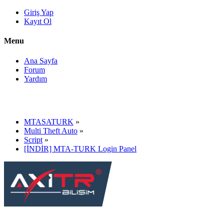
Giriş Yap
Kayıt Ol
Menu
Ana Sayfa
Forum
Yardım
MTASATURK
»
Multi Theft Auto
»
Script
»
[İNDİR] MTA-TURK Login Panel