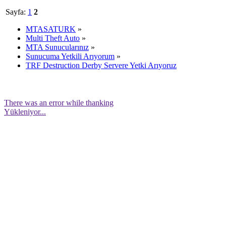
Sayfa:
1
2
MTASATURK
»
Multi Theft Auto
»
MTA Sunucularınız
»
Sunucuma Yetkili Arıyorum
»
TRF Destruction Derby Servere Yetki Arıyoruz
There was an error while thanking
Yükleniyor...