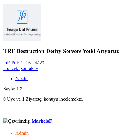
TRF Destruction Derby Servere Yetki Arıyoruz
mR.PuFF
·
16 ·
4429
« önceki
sonraki »
Yazdır
Sayfa:
1
2
0 Üye ve 1 Ziyaretçi konuyu incelemekte.
MarkeloF
Admin