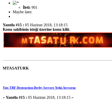
İleti:
901
Maybe later.
Yanıtla #15 :
05 Haziran 2018, 13:18:15
Konu sahibinin isteği üzerine konu kilit.
MTASATURK
Ynt: TRF Destruction Derby Servere Yetki Arıyoruz
«
Yanıtla #15 :
05 Haziran 2018, 13:18:15 »