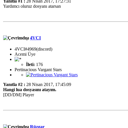
Yanıtla #1 :
28 Nisan 2017, 17:27:31
Yardımcı oluruz dosyanı atarsan
4VCI
4VCI#4969(discord)
Acemi Üye
İleti:
176
Pertinacious Vargant Stars
Yanıtla #2 :
28 Nisan 2017, 17:45:09
Hangi lua dosyasını atayım.
[DD/DM] Player
Rüzgar