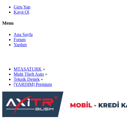
Giriş Yap
Kayıt Ol
Menu
Ana Sayfa
Forum
Yardım
MTASATURK
»
Multi Theft Auto
»
Teknik Destek
»
[YARDIM] Premium