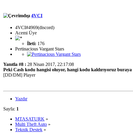
4VCI
4VCI#4969(discord)
Acemi Üye
İleti:
176
Pertinacious Vargant Stars
Yanıtla #8 :
28 Nisan 2017, 22:17:08
Peki Cash kodu hangisi oluyor, hangi kodu kaldırıyoruz buraya 
[DD/DM] Player
Yazdır
Sayfa:
1
MTASATURK
»
Multi Theft Auto
»
Teknik Destek
»