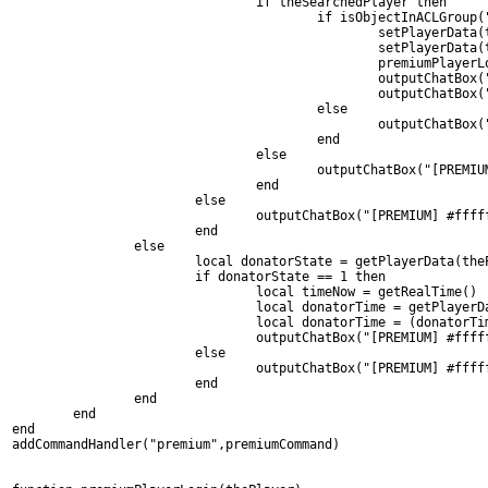
				if theSearchedPlayer then
					if isObjectInACLGro
						setPlayerD
						setPlayerD
						premiumPla
						outputCha
						outputCha
					else
						outputCha
					end
				else
					outputChatBox("[PR
				end
			else
				outputChatBox("[PREMIUM] #f
			end
		else
			local donatorState = getPlayerData(th
			if donatorState == 1 then
				local timeNow = getRealTime()
				local donatorTime = getPlaye
				local donatorTime = (donator
				outputChatBox("[PREMIUM] #f
			else
				outputChatBox("[PREMIUM] #f
			end
		end
	end
end
addCommandHandler("premium",premiumCommand)