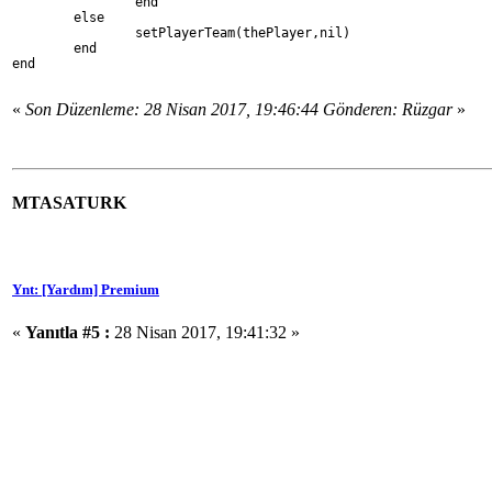
		end
	else
		setPlayerTeam(thePlayer,nil)
	end
end
«
Son Düzenleme: 28 Nisan 2017, 19:46:44 Gönderen: Rüzgar
»
MTASATURK
Ynt: [Yardım] Premium
«
Yanıtla #5 :
28 Nisan 2017, 19:41:32 »