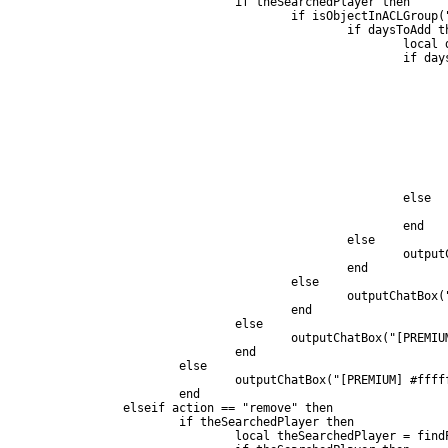
				if theSearchedPlayer then
					if isObjectInACLGr
						if daysToAdd 
							
							if
							else
							end
						else
						
						end
					else
						outputCha
					end
				else
					outputChatBox("[PR
				end
			else
				outputChatBox("[PREMIUM] #f
			end
		elseif action == "remove" then
			if theSearchedPlayer then
				local theSearchedPlayer = fi