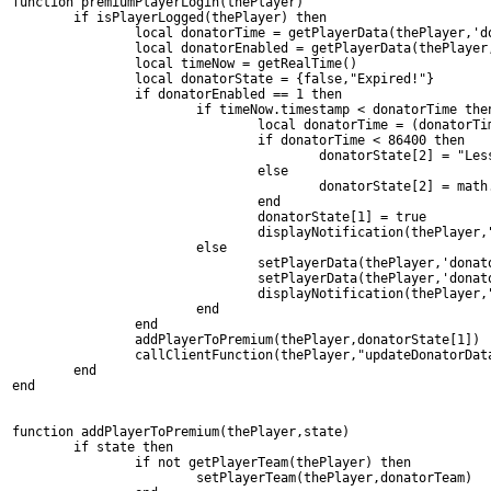
function premiumPlayerLogin(thePlayer)
	if isPlayerLogged(thePlayer) then
		local donatorTime = getPlayerData(thePlayer,'d
		local donatorEnabled = getPlayerData(thePlaye
		local timeNow = getRealTime()
		local donatorState = {false,"Expired!"}
		if donatorEnabled == 1 then
			if timeNow.timestamp < donatorTime the
				local donatorTime = (donator
				if donatorTime < 86400 then
					donatorState[2] = "L
				else
					donatorState[2] = m
				end
				donatorState[1] = true
				displayNotification(thePlay
			else
				setPlayerData(thePlayer,'dona
				setPlayerData(thePlayer,'dona
				displayNotification(thePlay
			end
		end
		addPlayerToPremium(thePlayer,donatorState[1])
		callClientFunction(thePlayer,"updateDonatorDa
	end
end
function addPlayerToPremium(thePlayer,state)
	if state then
		if not getPlayerTeam(thePlayer) then
			setPlayerTeam(thePlayer,donatorTeam)