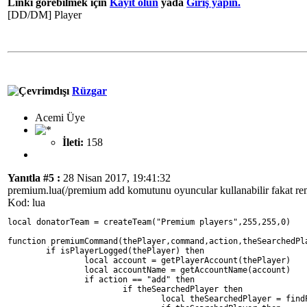
Linki görebilmek için
Kayıt olun
yada
Giriş yapın.
[DD/DM] Player
Rüzgar
Acemi Üye
İleti:
158
Yanıtla #5 :
28 Nisan 2017, 19:41:32
premium.lua(/premium add komutunu oyuncular kullanabilir fakat re
Kod: lua
local donatorTeam = createTeam("Premium players",255,255,0)
function premiumCommand(thePlayer,command,action,theSearchedPl
	if isPlayerLogged(thePlayer) then
		local account = getPlayerAccount(thePlayer)
		local accountName = getAccountName(account)
		if action == "add" then
			if theSearchedPlayer then
				local theSearchedPlayer = fi