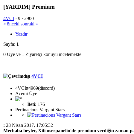
[YARDIM] Premium
4VCI
·
9 ·
2900
« önceki
sonraki »
Yazdır
Sayfa:
1
0 Üye ve 1 Ziyaretçi konuyu incelemekte.
4VCI
4VCI#4969(discord)
Acemi Üye
İleti:
176
Pertinacious Vargant Stars
:
28 Nisan 2017, 17:05:32
Merhaba beyler, Xiti userpanelin'de premium verdiğin zaman par