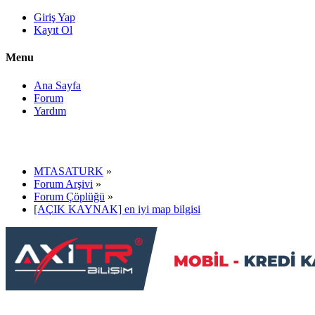
Giriş Yap
Kayıt Ol
Menu
Ana Sayfa
Forum
Yardım
MTASATURK
»
Forum Arşivi
»
Forum Çöplüğü
»
[AÇIK KAYNAK] en iyi map bilgisi