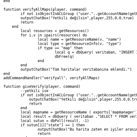
end
function verifyAllMaps(player, command)
	if not isObjectInACLGroup ("user."..getAccountName(ge
	outputChatBox("Yetkili değilsin",player,255,0,0,true)
        return
    end
	local resources = getResources()
	for i,v in ipairs(resources) do 
		local name = getResourceName(v, "name")
		local type = getResourceInfo(v, "type")
		if type == "map" then
			local q = dbQuery( veritaban, "INSER
                        dbFree(q)
		end
	end
	outputChatBox("Tüm haritalar veritabanına eklendi.")
end
addCommandHandler("verifyall", verifyAllMaps)
function giveVerify(player, command)
	--yetkili ise
	if not isObjectInACLGroup ("user."..getAccountName(ge
	    outputChatBox("Yetkili değilsin",player,255,0,0,tr
            return
        end
	local mapname = getResourceName ( exports['mapmanager'
	local result = dbQuery ( veritaban ,"SELECT * FROM ver
	local sutun = dbPoll(result, -1)
	if sutun[1]["state"] == 1 then
		outputChatBox("Bu harita zaten en iyiler aras
		return