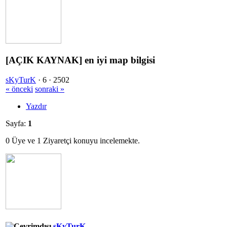
[AÇIK KAYNAK] en iyi map bilgisi
sKyTurK
·
6 ·
2502
« önceki
sonraki »
Yazdır
Sayfa:
1
0 Üye ve 1 Ziyaretçi konuyu incelemekte.
sKyTurK