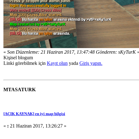
«
Son Düzenleme: 21 Haziran 2017, 13:47:48 Gönderen: sKyTurK
Kişisel blogum
Linki görebilmek için
Kayıt olun
yada
Giriş yapın.
MTASATURK
[AÇIK KAYNAK] en iyi map bilgisi
«
:
21 Haziran 2017, 13:26:27 »