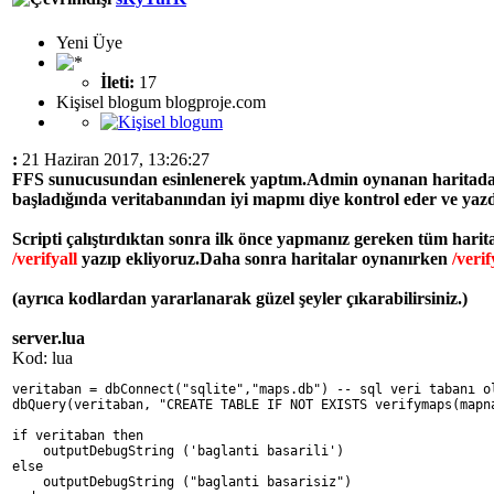
Yeni Üye
İleti:
17
Kişisel blogum blogproje.com
:
21 Haziran 2017, 13:26:27
FFS sunucusundan esinlenerek yaptım.Admin oynanan haritad
başladığında veritabanından iyi mapmı diye kontrol eder ve yazd
Scripti çalıştırdıktan sonra ilk önce yapmanız gereken tüm harit
/verifyall
yazıp ekliyoruz.Daha sonra haritalar oynanırken
/verif
(ayrıca kodlardan yararlanarak güzel şeyler çıkarabilirsiniz.)
server.lua
Kod: lua
veritaban = dbConnect("sqlite","maps.db") -- sql veri tabanı o
dbQuery(veritaban, "CREATE TABLE IF NOT EXISTS verifymaps(mapn
if veritaban then 
    outputDebugString ('baglanti basarili') 
else 
    outputDebugString ("baglanti basarisiz") 