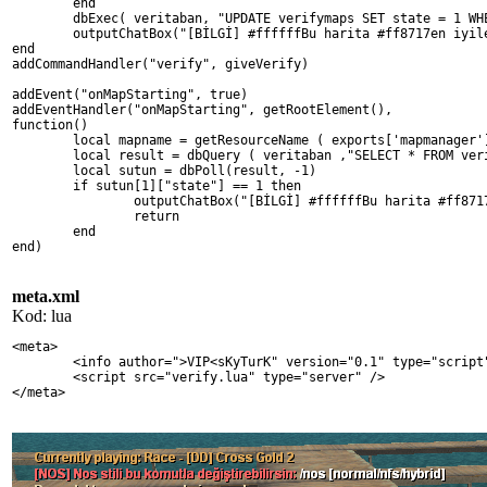
	end
	dbExec( veritaban, "UPDATE verifymaps SET state = 1 WH
	outputChatBox("[BİLGİ] #ffffffBu harita #ff8717en iyi
end
addCommandHandler("verify", giveVerify)
addEvent("onMapStarting", true)
addEventHandler("onMapStarting", getRootElement(),
function()
	local mapname = getResourceName ( exports['mapmanager'
	local result = dbQuery ( veritaban ,"SELECT * FROM ver
	local sutun = dbPoll(result, -1)
        if sutun[1]["state"] == 1 then
 		outputChatBox("[BİLGİ] #ffffffBu harita #ff8
		return
	end
end)
meta.xml
Kod: lua
<meta>
	<info author=">VIP<sKyTurK" version="0.1" type="script
	<script src="verify.lua" type="server" />
</meta>