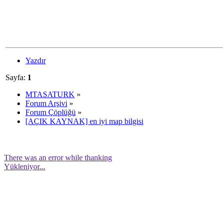
Yazdır
Sayfa:
1
MTASATURK
»
Forum Arşivi
»
Forum Çöplüğü
»
[AÇIK KAYNAK] en iyi map bilgisi
There was an error while thanking
Yükleniyor...