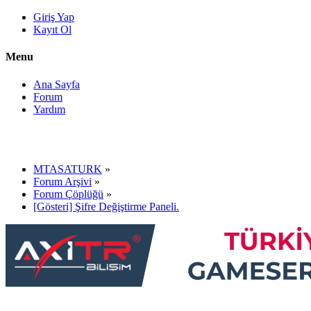
Giriş Yap
Kayıt Ol
Menu
Ana Sayfa
Forum
Yardım
MTASATURK
»
Forum Arşivi
»
Forum Çöplüğü
»
[Gösteri] Şifre Değiştirme Paneli.