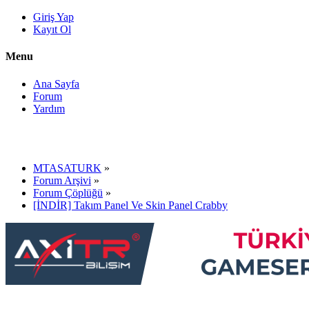
Giriş Yap
Kayıt Ol
Menu
Ana Sayfa
Forum
Yardım
MTASATURK
»
Forum Arşivi
»
Forum Çöplüğü
»
[İNDİR] Takım Panel Ve Skin Panel Crabby