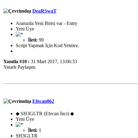
DeaRSwaT
Aranızda Yeni Birisi var - Entry
Yeni Üye
İleti:
99
Script Yapmak İçin Kod Yetmez.
Yanıtla #10 :
31 Mart 2017, 13:06:33
Yararlı Paylaşım.
Efecan062
◆ SH3GLTR (Efecan İnci) ◆
Yeni Üye
İleti:
1
SH3GLTR