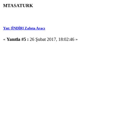
MTASATURK
Ynt: [İNDİR] Zabıta Aracı
«
Yanıtla #5 :
26 Şubat 2017, 18:02:46 »