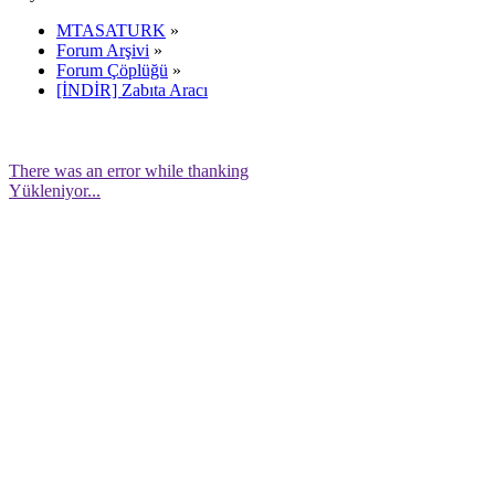
MTASATURK
»
Forum Arşivi
»
Forum Çöplüğü
»
[İNDİR] Zabıta Aracı
There was an error while thanking
Yükleniyor...