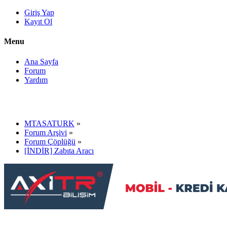
Giriş Yap
Kayıt Ol
Menu
Ana Sayfa
Forum
Yardım
MTASATURK
»
Forum Arşivi
»
Forum Çöplüğü
»
[İNDİR] Zabıta Aracı