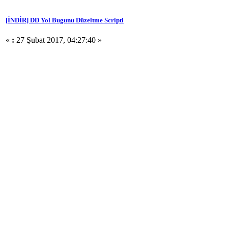
[İNDİR] DD Yol Bugunu Düzeltme Scripti
«
:
27 Şubat 2017, 04:27:40 »