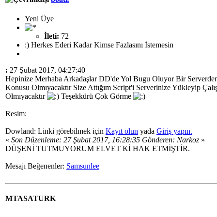
Yeni Üye
İleti:
72
:) Herkes Ederi Kadar Kimse Fazlasını İstemesin
:
27 Şubat 2017, 04:27:40
Hepinize Merhaba Arkadaşlar DD'de Yol Bugu Oluyor Bir Serverden 
Konusu Olmıyacaktır Size Attığım Script'i Serverinize Yükleyip Çalı
Olmıyacaktır
Teşekkürü Çok Görme
Resim:
Dowland: Linki görebilmek için
Kayıt olun
yada
Giriş yapın.
«
Son Düzenleme: 27 Şubat 2017, 16:28:35 Gönderen: Narkoz
»
DÜŞENİ TUTMUYORUM ELVET Kİ HAK ETMİŞTİR.
Mesajı Beğenenler:
Samsunlee
MTASATURK