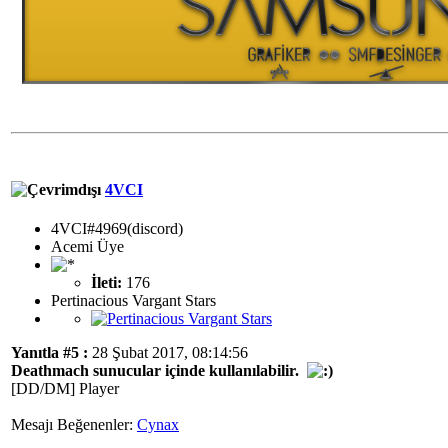
4VCI
4VCI#4969(discord)
Acemi Üye
İleti:
176
Pertinacious Vargant Stars
Yanıtla #5 :
28 Şubat 2017, 08:14:56
Deathmach sunucular içinde kullanılabilir.
[DD/DM] Player
Mesajı Beğenenler:
Cynax