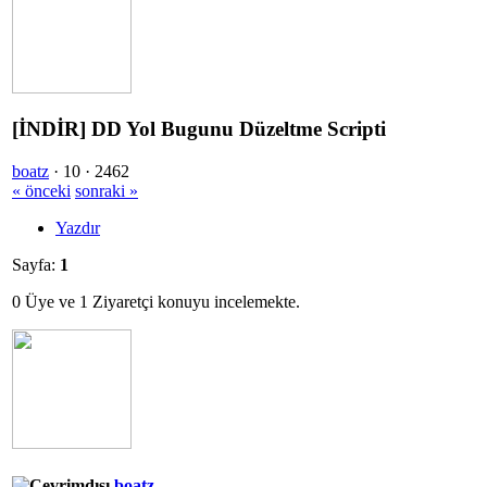
[İNDİR] DD Yol Bugunu Düzeltme Scripti
boatz
·
10 ·
2462
« önceki
sonraki »
Yazdır
Sayfa:
1
0 Üye ve 1 Ziyaretçi konuyu incelemekte.
boatz