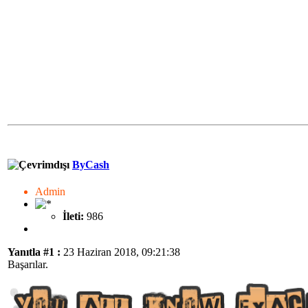
ByCash
Admin
İleti:
986
Yanıtla #1 :
23 Haziran 2018, 09:21:38
Başarılar.