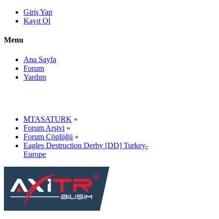
Giriş Yap
Kayıt Ol
Menu
Ana Sayfa
Forum
Yardım
MTASATURK
»
Forum Arşivi
»
Forum Çöplüğü
»
Eagles Destruction Derby [DD] Turkey-
Europe