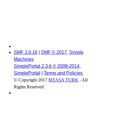
SMF 2.0.16
|
SMF © 2017
,
Simple
Machines
SimplePortal 2.3.6 © 2008-2014,
SimplePortal
|
Terms and Policies
© Copyright 2017
MTASA TURK
- All
Rights Reserved