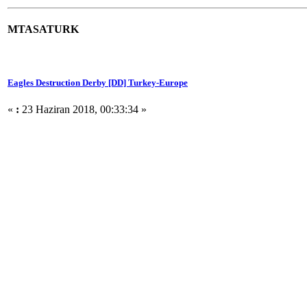
MTASATURK
Eagles Destruction Derby [DD] Turkey-Europe
«
:
23 Haziran 2018, 00:33:34 »