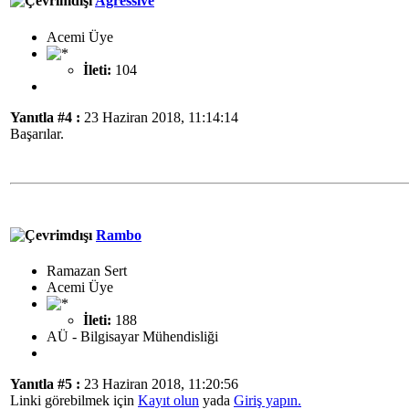
Agressive
Acemi Üye
İleti:
104
Yanıtla #4 :
23 Haziran 2018, 11:14:14
Başarılar.
Rambo
Ramazan Sert
Acemi Üye
İleti:
188
AÜ - Bilgisayar Mühendisliği
Yanıtla #5 :
23 Haziran 2018, 11:20:56
Linki görebilmek için
Kayıt olun
yada
Giriş yapın.