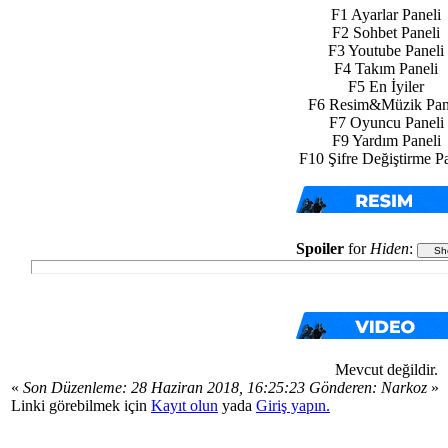
F1 Ayarlar Paneli
F2 Sohbet Paneli
F3 Youtube Paneli
F4 Takım Paneli
F5 En İyiler
F6 Resim&Müzik Pan
F7 Oyuncu Paneli
F9 Yardım Paneli
F10 Şifre Değiştirme Pa
Spoiler
for
Hiden
:
Mevcut değildir.
«
Son Düzenleme: 28 Haziran 2018, 16:25:23 Gönderen: Narkoz
»
Linki görebilmek için
Kayıt olun
yada
Giriş yapın.