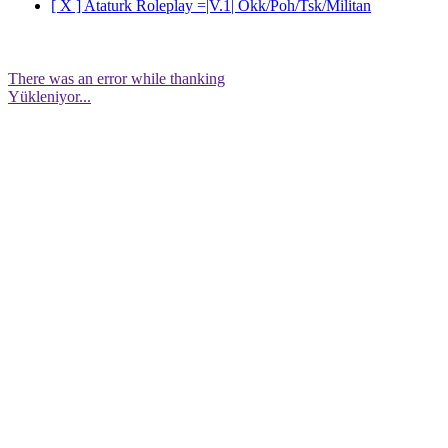
[ X ] Ataturk Roleplay =|V.1| Okk/Poh/Tsk/Militan
There was an error while thanking
Yükleniyor...