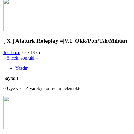
[ X ] Ataturk Roleplay =|V.1| Okk/Poh/Tsk/Militan
JustLoco
·
2 ·
1975
« önceki
sonraki »
Yazdır
Sayfa:
1
0 Üye ve 1 Ziyaretçi konuyu incelemekte.