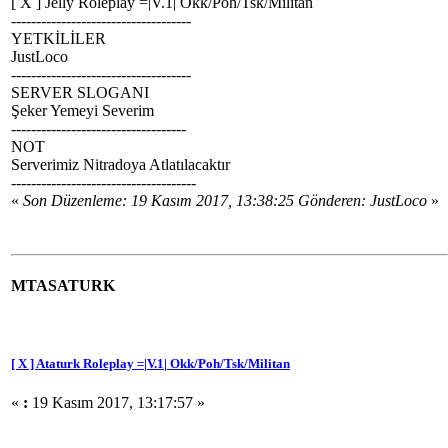
[ X ] Jelly Roleplay =|V.1| Okk/Poh/Tsk/Militan
------------------------------------
YETKİLİLER
JustLoco
------------------------------------
SERVER SLOGANI
Şeker Yemeyi Severim
-----------------------------------
NOT
Serverimiz Nitradoya Atlatılacaktır
-------------------------------------
«
Son Düzenleme: 19 Kasım 2017, 13:38:25 Gönderen: JustLoco
»
MTASATURK
[ X ] Ataturk Roleplay =|V.1| Okk/Poh/Tsk/Militan
«
:
19 Kasım 2017, 13:17:57 »