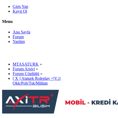
Giriş Yap
Kayıt Ol
Menu
Ana Sayfa
Forum
Yardım
MTASATURK
»
Forum Arşivi
»
Forum Çöplüğü
»
[ X ] Ataturk Roleplay =|V.1|
Okk/Poh/Tsk/Militan