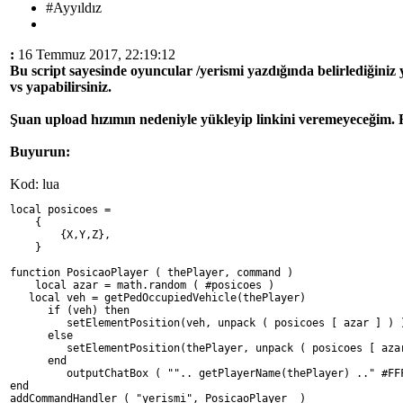
#Ayyıldız
:
16 Temmuz 2017, 22:19:12
Bu script sayesinde oyuncular /yerismi yazdığında belirlediğiniz 
vs yapabilirsiniz.
Şuan upload hızımın nedeniyle yükleyip linkini veremeyeceğim. F
Buyurun:
Kod: lua
local posicoes =
    {
        {X,Y,Z},
    }
function PosicaoPlayer ( thePlayer, command )
    local azar = math.random ( #posicoes )
   local veh = getPedOccupiedVehicle(thePlayer)
      if (veh) then
         setElementPosition(veh, unpack ( posicoes [ azar ] ) 
      else
         setElementPosition(thePlayer, unpack ( posicoes [ aza
      end   
         outputChatBox ( "".. getPlayerName(thePlayer) .." #FF
end
addCommandHandler ( "yerismi", PosicaoPlayer  )