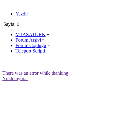
Yazdır
Sayfa:
1
MTASATURK
»
Forum Arşivi
»
Forum Çöplüğü
»
Teleport Scripti
There was an error while thanking
Yükleniyor...