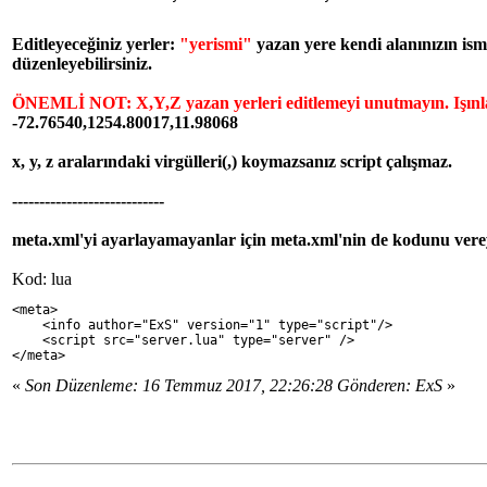
Editleyeceğiniz yerler:
"yerismi"
yazan yere kendi alanınızın ism
düzenleyebilirsiniz.
ÖNEMLİ NOT: X,Y,Z yazan yerleri editlemeyi unutmayın. Işınlayac
-72.76540,1254.80017,11.98068
x, y, z aralarındaki virgülleri(,) koymazsanız script çalışmaz.
----------------------------
meta.xml'yi ayarlayamayanlar için meta.xml'nin de kodunu vere
Kod: lua
<meta>
    <info author="ExS" version="1" type="script"/>
    <script src="server.lua" type="server" />
</meta>
«
Son Düzenleme: 16 Temmuz 2017, 22:26:28 Gönderen: ExS
»