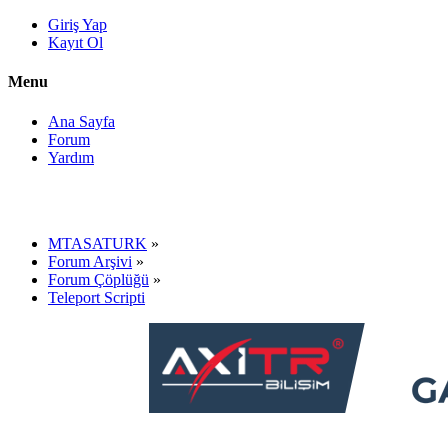
Giriş Yap
Kayıt Ol
Menu
Ana Sayfa
Forum
Yardım
MTASATURK
»
Forum Arşivi
»
Forum Çöplüğü
»
Teleport Scripti