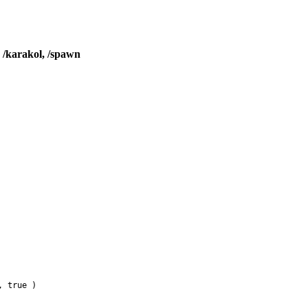
k /karakol, /spawn
, true )