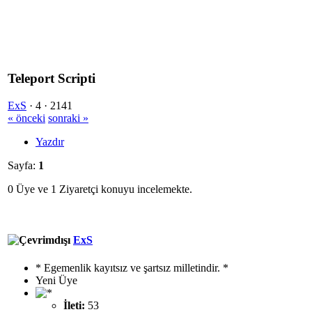
Teleport Scripti
ExS
·
4 ·
2141
« önceki
sonraki »
Yazdır
Sayfa:
1
0 Üye ve 1 Ziyaretçi konuyu incelemekte.
ExS
* Egemenlik kayıtsız ve şartsız milletindir. *
Yeni Üye
İleti:
53