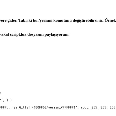
yere gider. Tabii ki bu /yerismi komutunu değiştirebilirsiniz. Örne
akat script.lua dosyasını paylaşıyorum.
)
r ] ) )
FFFF...'ya Gitti! (#00FF00/yerismi#FFFFFF)", root, 255, 255, 255