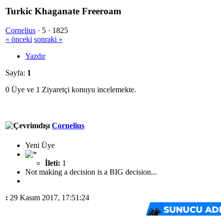
Turkic Khaganate Freeroam
Cornelius
·
5 ·
1825
« önceki
sonraki »
Yazdır
Sayfa:
1
0 Üye ve 1 Ziyaretçi konuyu incelemekte.
Cornelius
Yeni Üye
İleti:
1
Not making a decision is a BIG decision...
:
29 Kasım 2017, 17:51:24