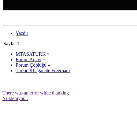
Yazdır
Sayfa:
1
MTASATURK
»
Forum Arşivi
»
Forum Çöplüğü
»
Turkic Khaganate Freeroam
There was an error while thanking
Yükleniyor...