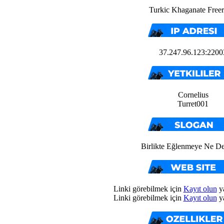
Turkic Khaganate Free
37.247.96.123:2200
Cornelius
Turret001
Birlikte Eğlenmeye Ne De
Linki görebilmek için
Kayıt olun
y
Linki görebilmek için
Kayıt olun
y