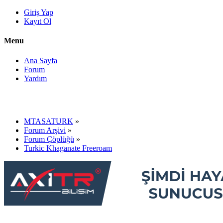
Giriş Yap
Kayıt Ol
Menu
Ana Sayfa
Forum
Yardım
MTASATURK
»
Forum Arşivi
»
Forum Çöplüğü
»
Turkic Khaganate Freeroam