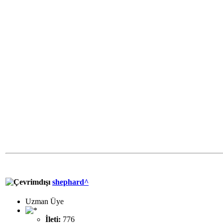
shephard^
Uzman Üye
İleti:
776