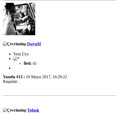
DuyuM
Yeni Üye
İleti:
41
Yanıtla #13 :
19 Mayıs 2017, 16:29:22
Başarılar .
Tofask