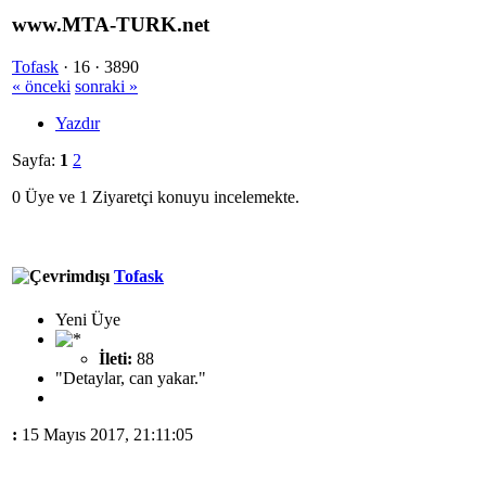
www.MTA-TURK.net
Tofask
·
16 ·
3890
« önceki
sonraki »
Yazdır
Sayfa:
1
2
0 Üye ve 1 Ziyaretçi konuyu incelemekte.
Tofask
Yeni Üye
İleti:
88
"Detaylar, can yakar."
:
15 Mayıs 2017, 21:11:05