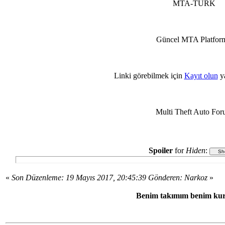
MTA-TURK
Güncel MTA Platfor
Linki görebilmek için
Kayıt olun
y
Multi Theft Auto Fo
Spoiler
for
Hiden
:
«
Son Düzenleme: 19 Mayıs 2017, 20:45:39 Gönderen: Narkoz
»
Benim takımım benim kur