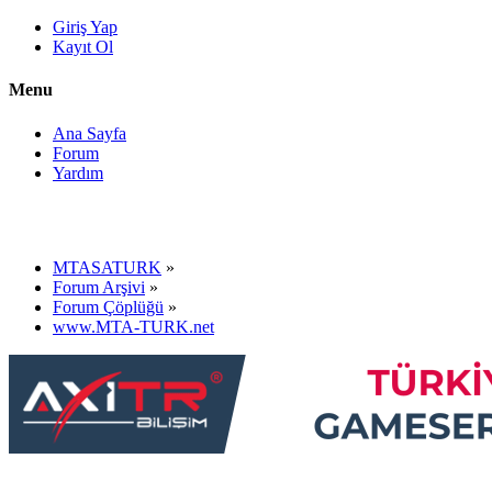
Giriş Yap
Kayıt Ol
Menu
Ana Sayfa
Forum
Yardım
MTASATURK
»
Forum Arşivi
»
Forum Çöplüğü
»
www.MTA-TURK.net