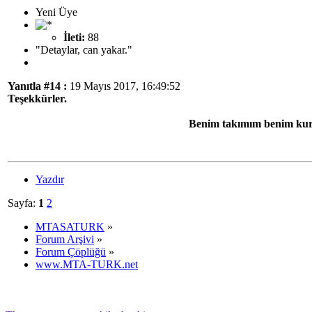
Yeni Üye
İleti:
88
"Detaylar, can yakar."
Yanıtla #14 :
19 Mayıs 2017, 16:49:52
Teşekkürler.
Benim takımım benim kur
Yazdır
Sayfa:
1
2
MTASATURK
»
Forum Arşivi
»
Forum Çöplüğü
»
www.MTA-TURK.net