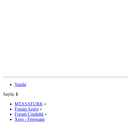
Yazdır
Sayfa:
1
MTASATURK
»
Forum Arşivi
»
Forum Çöplüğü
»
Xero - Freeroam