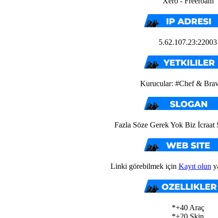
Xero - Freeroam
5.62.107.23:22003
Kurucular: #Chef & Bra
Fazla Söze Gerek Yok Biz İcraat 
Linki görebilmek için
Kayıt olun
y
*+40 Araç
*+20 Skin