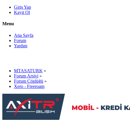
Giriş Yap
Kayıt Ol
Menu
Ana Sayfa
Forum
Yardım
MTASATURK
»
Forum Arşivi
»
Forum Çöplüğü
»
Xero - Freeroam