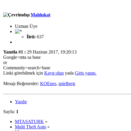
Mahlukat
Uzman Üye
İleti:
637
Yanıtla #1 :
29 Haziran 2017, 19:20:13
Google>mta sa base
or
Community>search>base
Linki görebilmek için
Kayıt olun
yada
Giriş yapın.
Mesajı Beğenenler:
KOEnes
,
spielberg
Yazdır
Sayfa:
1
MTASATURK
»
Multi Theft Auto
»