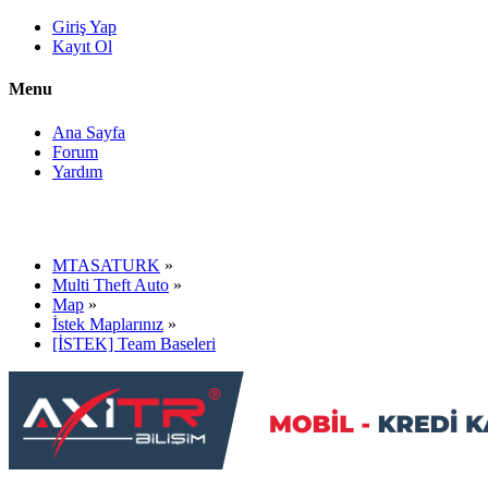
Giriş Yap
Kayıt Ol
Menu
Ana Sayfa
Forum
Yardım
MTASATURK
»
Multi Theft Auto
»
Map
»
İstek Maplarınız
»
[İSTEK] Team Baseleri