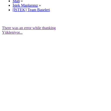
Map
»
İstek Maplarınız
»
[İSTEK] Team Baseleri
There was an error while thanking
Yükleniyor...