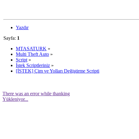
Yazdır
Sayfa:
1
MTASATURK
»
Multi Theft Auto
»
Script
»
İstek Scriptleriniz
»
[İSTEK] Çim ve Yolları Değiştirme Scripti
There was an error while thanking
Yükleniyor...