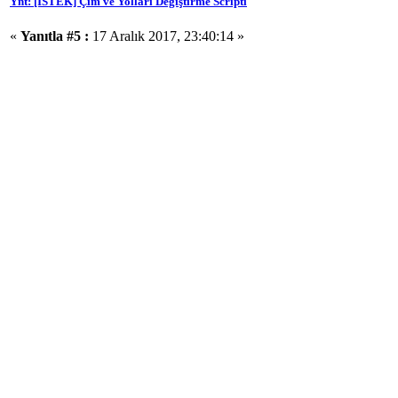
Ynt: [İSTEK] Çim ve Yolları Değiştirme Scripti
«
Yanıtla #5 :
17 Aralık 2017, 23:40:14 »