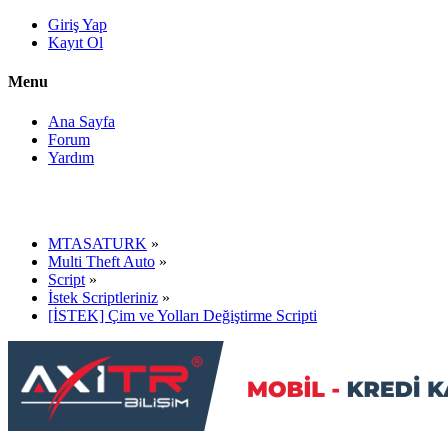
Giriş Yap
Kayıt Ol
Menu
Ana Sayfa
Forum
Yardım
MTASATURK
»
Multi Theft Auto
»
Script
»
İstek Scriptleriniz
»
[İSTEK] Çim ve Yolları Değiştirme Scripti