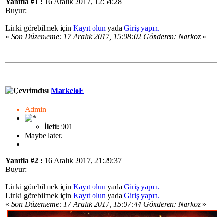
Yanıtla #1 :
16 Aralık 2017, 12:54:28
Buyur:
Linki görebilmek için
Kayıt olun
yada
Giriş yapın.
«
Son Düzenleme: 17 Aralık 2017, 15:08:02 Gönderen: Narkoz
»
MarkeloF
Admin
İleti:
901
Maybe later.
Yanıtla #2 :
16 Aralık 2017, 21:29:37
Buyur:
Linki görebilmek için
Kayıt olun
yada
Giriş yapın.
Linki görebilmek için
Kayıt olun
yada
Giriş yapın.
«
Son Düzenleme: 17 Aralık 2017, 15:07:44 Gönderen: Narkoz
»