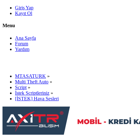
Giriş Yap
Kayıt Ol
Menu
Ana Sayfa
Forum
Yardım
MTASATURK
»
Multi Theft Auto
»
Script
»
İstek Scriptleriniz
»
[İSTEK] Hava Sesleri