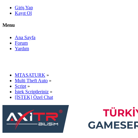
Giriş Yap
Kayıt Ol
Menu
Ana Sayfa
Forum
Yardım
MTASATURK
»
Multi Theft Auto
»
Script
»
İstek Scriptleriniz
»
[İSTEK] Özel Chat