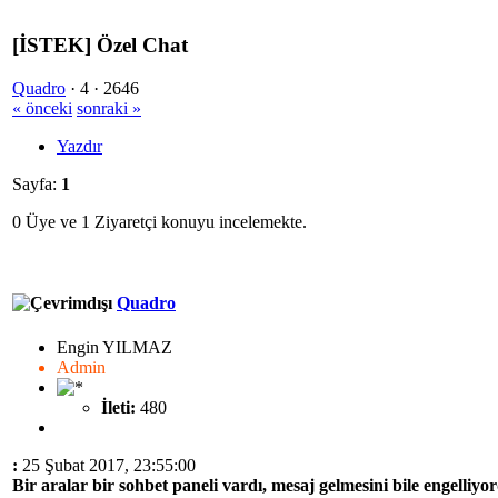
[İSTEK] Özel Chat
Quadro
·
4 ·
2646
« önceki
sonraki »
Yazdır
Sayfa:
1
0 Üye ve 1 Ziyaretçi konuyu incelemekte.
Quadro
Engin YILMAZ
Admin
İleti:
480
:
25 Şubat 2017, 23:55:00
Bir aralar bir sohbet paneli vardı, mesaj gelmesini bile engell