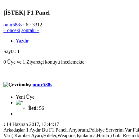
[İSTEK] F1 Panel
onur588s
·
6 ·
3312
« önceki
sonraki »
Yazdır
Sayfa:
1
0 Üye ve 1 Ziyaretçi konuyu incelemekte.
onur588s
Yeni Üye
İleti:
56
:
14 Haziran 2017, 13:44:17
Arkadaşlar 1 Aydır Bu F1 Paneli Arıyorum,Polisiye Serverim Var F
Var ( Kamber Ayarı,Hileler,Weapons,Işınlanma,Harita ) Gibi Resimde