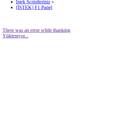
İstek Scriptleriniz
»
[İSTEK] F1 Panel
There was an error while thanking
Yükleniyor...