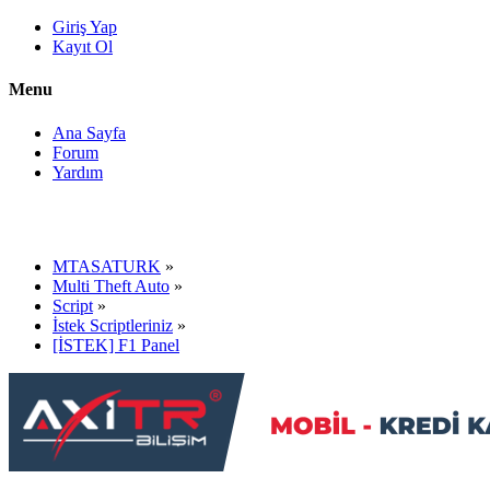
Giriş Yap
Kayıt Ol
Menu
Ana Sayfa
Forum
Yardım
MTASATURK
»
Multi Theft Auto
»
Script
»
İstek Scriptleriniz
»
[İSTEK] F1 Panel