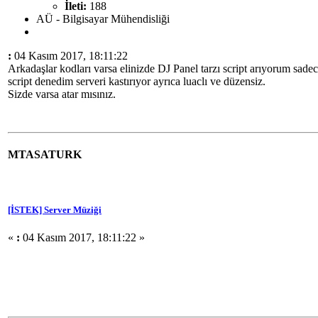
İleti:
188
AÜ - Bilgisayar Mühendisliği
:
04 Kasım 2017, 18:11:22
Arkadaşlar kodları varsa elinizde DJ Panel tarzı script arıyorum sadec
script denedim serveri kastırıyor ayrıca luaclı ve düzensiz.
Sizde varsa atar mısınız.
MTASATURK
[İSTEK] Server Müziği
«
:
04 Kasım 2017, 18:11:22 »