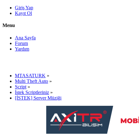
Giriş Yap
Kayıt Ol
Menu
Ana Sayfa
Forum
Yardım
MTASATURK
»
Multi Theft Auto
»
Script
»
İstek Scriptleriniz
»
[İSTEK] Server Müziği