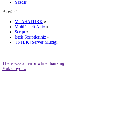
Yazdır
Sayfa:
1
MTASATURK
»
Multi Theft Auto
»
Script
»
İstek Scriptleriniz
»
[İSTEK] Server Müziği
There was an error while thanking
Yükleniyor...