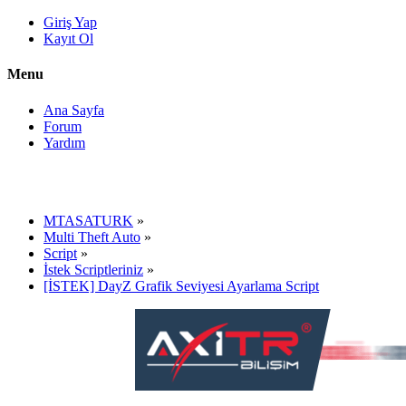
Giriş Yap
Kayıt Ol
Menu
Ana Sayfa
Forum
Yardım
MTASATURK
»
Multi Theft Auto
»
Script
»
İstek Scriptleriniz
»
[İSTEK] DayZ Grafik Seviyesi Ayarlama Script