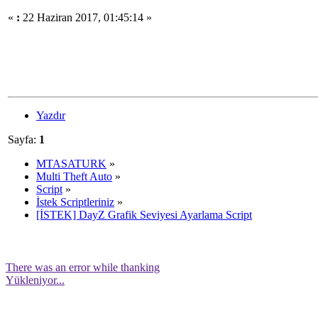
«
:
22 Haziran 2017, 01:45:14 »
Yazdır
Sayfa:
1
MTASATURK
»
Multi Theft Auto
»
Script
»
İstek Scriptleriniz
»
[İSTEK] DayZ Grafik Seviyesi Ayarlama Script
There was an error while thanking
Yükleniyor...