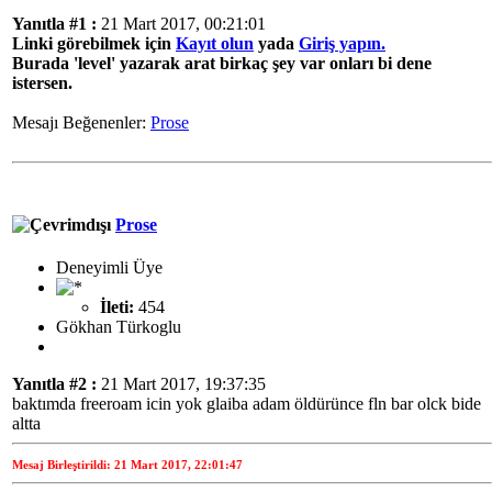
Yanıtla #1 :
21 Mart 2017, 00:21:01
Linki görebilmek için
Kayıt olun
yada
Giriş yapın.
Burada 'level' yazarak arat birkaç şey var onları bi dene
istersen.
Mesajı Beğenenler:
Prose
Prose
Deneyimli Üye
İleti:
454
Gökhan Türkoglu
Yanıtla #2 :
21 Mart 2017, 19:37:35
baktımda freeroam icin yok glaiba adam öldürünce fln bar olck bide
altta
Mesaj Birleştirildi: 21 Mart 2017, 22:01:47