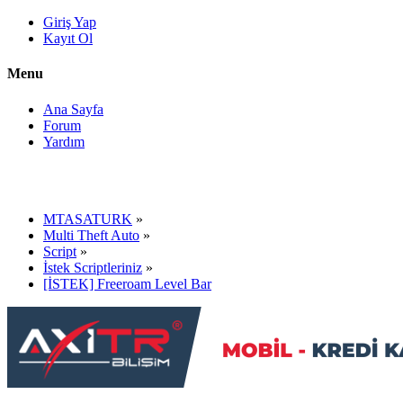
Giriş Yap
Kayıt Ol
Menu
Ana Sayfa
Forum
Yardım
MTASATURK
»
Multi Theft Auto
»
Script
»
İstek Scriptleriniz
»
[İSTEK] Freeroam Level Bar