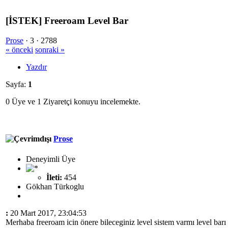
[İSTEK] Freeroam Level Bar
Prose
·
3 ·
2788
« önceki
sonraki »
Yazdır
Sayfa:
1
0 Üye ve 1 Ziyaretçi konuyu incelemekte.
Prose
Deneyimli Üye
İleti:
454
Gökhan Türkoglu
:
20 Mart 2017, 23:04:53
Merhaba freeroam icin önere bileceginiz level sistem varmı level barı