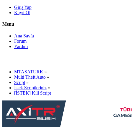
Giriş Yap
Kayıt Ol
Menu
Ana Sayfa
Forum
Yardım
MTASATURK
»
Multi Theft Auto
»
Script
»
İstek Scriptleriniz
»
[İSTEK] Kill Script