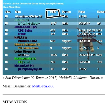
«
Son Düzenleme: 02 Temmuz 2017, 14:40:43 Gönderen: Narkoz
»
Mesajı Beğenenler:
MertBaba5806
MTASATURK