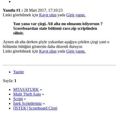
Yanıtla #1 :
28 Mart 2017, 17:10:23
Linki görebilmek için
Kayıt olun
yada
Giriş yapın.
Yan yana var çizgi. Alt alta mı olmasını istiyorsun ?
Scoreboardan state bölümü race.zip scriptinden
silinir.
Aynen alt alta derken şöyle yukardan aşağıya çekilen çizgi yani o
bölümün bittiğini göstersin daha düzenli duruyor.
Linki görebilmek için
Kayıt olun
yada
Giriş yapın.
Yazdır
Sayfa:
1
MTASATURK
»
Multi Theft Auto
»
Script
»
İstek Scriptleriniz
»
[İSTEK] Scoreboard Çizgi