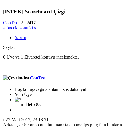
[İSTEK] Scoreboard Çizgi
ConTra
·
2 ·
2417
« önceki
sonraki »
Yazdır
Sayfa:
1
0 Üye ve 1 Ziyaretçi konuyu incelemekte.
ConTra
Boş konuşacağına anlamlı sus daha iyidir.
Yeni Üye
İleti:
88
:
27 Mart 2017, 23:18:51
Arkadaşlar Scoreboarda bulunan state name fps ping flan bunların