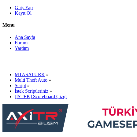
Giriş Yap
Kayıt Ol
Menu
Ana Sayfa
Forum
Yardım
MTASATURK
»
Multi Theft Auto
»
Script
»
İstek Scriptleriniz
»
[İSTEK] Scoreboard Çizgi