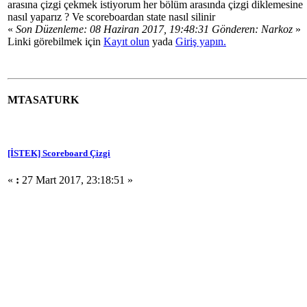
arasına çizgi çekmek istiyorum her bölüm arasında çizgi diklemesine
nasıl yaparız ? Ve scoreboardan state nasıl silinir
«
Son Düzenleme: 08 Haziran 2017, 19:48:31 Gönderen: Narkoz
»
Linki görebilmek için
Kayıt olun
yada
Giriş yapın.
MTASATURK
[İSTEK] Scoreboard Çizgi
«
:
27 Mart 2017, 23:18:51 »