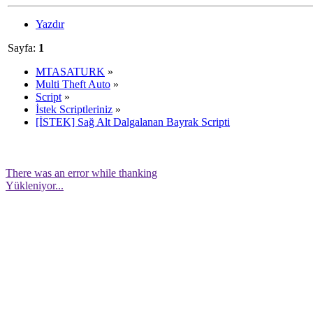
Yazdır
Sayfa:
1
MTASATURK
»
Multi Theft Auto
»
Script
»
İstek Scriptleriniz
»
[İSTEK] Sağ Alt Dalgalanan Bayrak Scripti
There was an error while thanking
Yükleniyor...