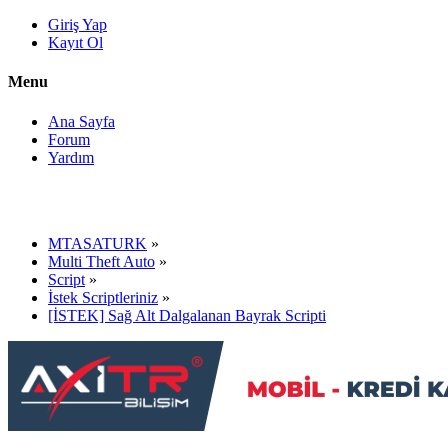
Giriş Yap
Kayıt Ol
Menu
Ana Sayfa
Forum
Yardım
MTASATURK
»
Multi Theft Auto
»
Script
»
İstek Scriptleriniz
»
[İSTEK] Sağ Alt Dalgalanan Bayrak Scripti