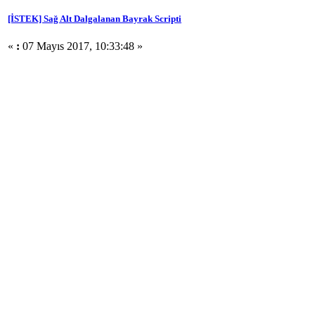
[İSTEK] Sağ Alt Dalgalanan Bayrak Scripti
«
:
07 Mayıs 2017, 10:33:48 »