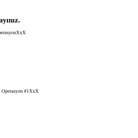
yınız.
perasyonXxX
 Operasyon #1XxX