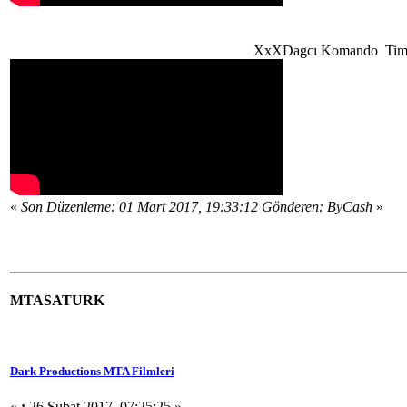
XxXDagcı Komando Tim
«
Son Düzenleme: 01 Mart 2017, 19:33:12 Gönderen: ByCash
»
MTASATURK
Dark Productions MTA Filmleri
«
:
26 Şubat 2017, 07:25:25 »