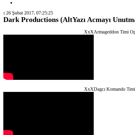
:
26 Şubat 2017, 07:25:25
Dark Productions (AltYazı Acmayı Unutma
XxXArmageddon Timi O
XxXDagcı Komando Timi