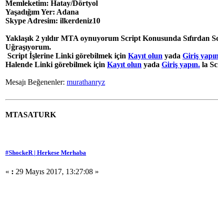
Memleketim: Hatay/Dörtyol
Yaşadığım Yer: Adana
Skype Adresim: ilkerdeniz10
Yaklaşık 2 yıldır MTA oynuyorum Script Konusunda Sıfırdan Scr
Uğraşıyorum.
Script İşlerine Linki görebilmek için
Kayıt olun
yada
Giriş yapın
Halende Linki görebilmek için
Kayıt olun
yada
Giriş yapın.
la Sc
Mesajı Beğenenler:
murathanryz
MTASATURK
#ShockeR | Herkese Merhaba
«
:
29 Mayıs 2017, 13:27:08 »