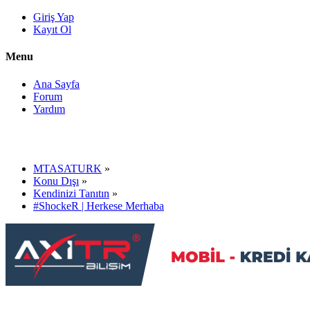
Giriş Yap
Kayıt Ol
Menu
Ana Sayfa
Forum
Yardım
MTASATURK
»
Konu Dışı
»
Kendinizi Tanıtın
»
#ShockeR | Herkese Merhaba