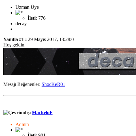
Uzman Üye
İleti:
776
decay.
Yanıtla #1 :
29 Mayıs 2017, 13:28:01
Hoş geldin.
Mesajı Beğenenler:
ShocKeR01
MarkeloF
Admin
İleti:
901