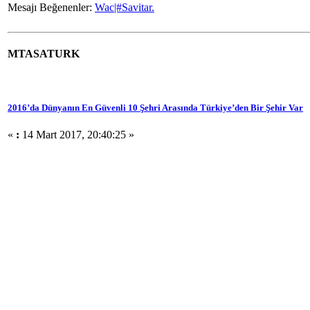
Mesajı Beğenenler:
Wac|#Savitar.
MTASATURK
2016’da Dünyanın En Güvenli 10 Şehri Arasında Türkiye’den Bir Şehir Var
«
:
14 Mart 2017, 20:40:25 »