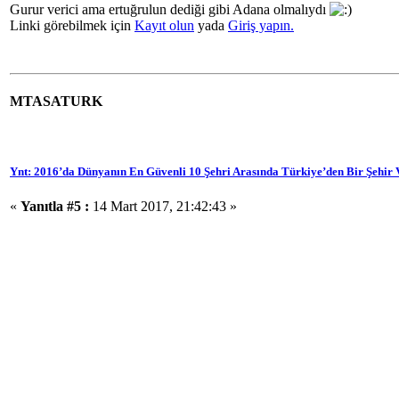
Gurur verici ama ertuğrulun dediği gibi Adana olmalıydı
Linki görebilmek için
Kayıt olun
yada
Giriş yapın.
MTASATURK
Ynt: 2016’da Dünyanın En Güvenli 10 Şehri Arasında Türkiye’den Bir Şehir 
«
Yanıtla #5 :
14 Mart 2017, 21:42:43 »