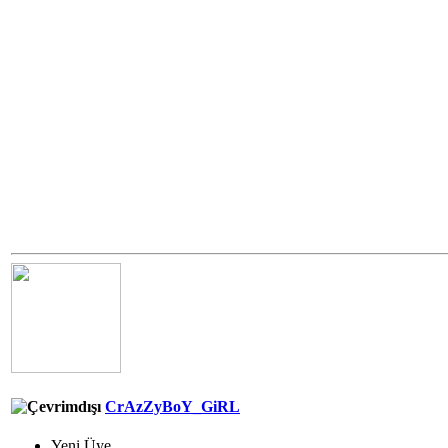
CrAzZyBoY_GiRL
Yeni Üye