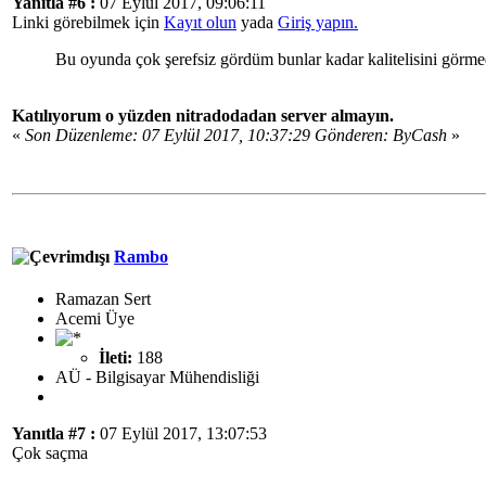
Yanıtla #6 :
07 Eylül 2017, 09:06:11
Linki görebilmek için
Kayıt olun
yada
Giriş yapın.
Bu oyunda çok şerefsiz gördüm bunlar kadar kalitelisini görm
Katılıyorum o yüzden nitradodadan server almayın.
«
Son Düzenleme: 07 Eylül 2017, 10:37:29 Gönderen: ByCash
»
Rambo
Ramazan Sert
Acemi Üye
İleti:
188
AÜ - Bilgisayar Mühendisliği
Yanıtla #7 :
07 Eylül 2017, 13:07:53
Çok saçma