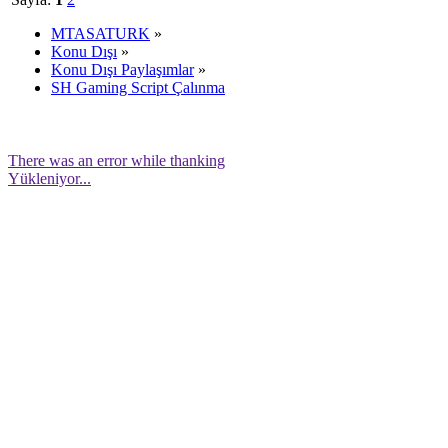
MTASATURK
»
Konu Dışı
»
Konu Dışı Paylaşımlar
»
SH Gaming Script Çalınma
There was an error while thanking
Yükleniyor...