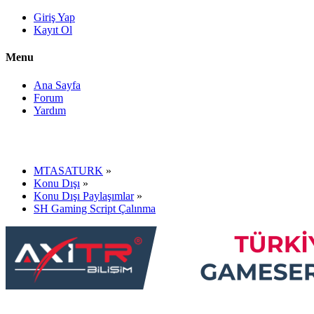
Giriş Yap
Kayıt Ol
Menu
Ana Sayfa
Forum
Yardım
MTASATURK
»
Konu Dışı
»
Konu Dışı Paylaşımlar
»
SH Gaming Script Çalınma