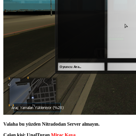
Valaha bu yüzden Nitradodan Server almayın.
Çalan kişi:
UnalTuran
Miraç Kaya