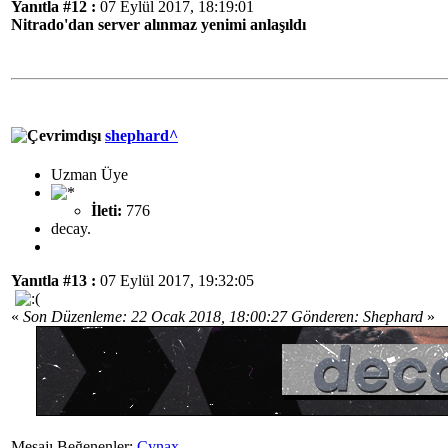
Yanıtla #12 :
07 Eylül 2017, 18:19:01
Nitrado'dan server alınmaz yenimi anlaşıldı
shephard^
Uzman Üye
İleti:
776
decay.
Yanıtla #13 :
07 Eylül 2017, 19:32:05
«
Son Düzenleme: 22 Ocak 2018, 18:00:27 Gönderen: Shephard
»
Mesajı Beğenenler:
Cynax