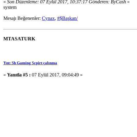
«
Son Düzenleme: 07 Eylül 2017, 10:37:17 Gönderen: ByCash
»
system
Mesajı Beğenenler:
Cynax
,
#$Başkan/
MTASATURK
Ynt: Sh Gaming Scpirt çalınma
«
Yanıtla #5 :
07 Eylül 2017, 09:04:49 »