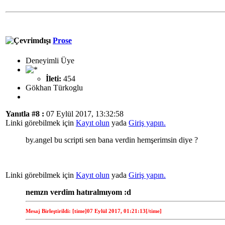
Prose
Deneyimli Üye
İleti:
454
Gökhan Türkoglu
Yanıtla #8 :
07 Eylül 2017, 13:32:58
Linki görebilmek için
Kayıt olun
yada
Giriş yapın.
by.angel bu scripti sen bana verdin hemşerimsin diye ?
Linki görebilmek için
Kayıt olun
yada
Giriş yapın.
nemzn verdim hatıralmıyom :d
Mesaj Birleştirildi: [time]07 Eylül 2017, 01:21:13[/time]