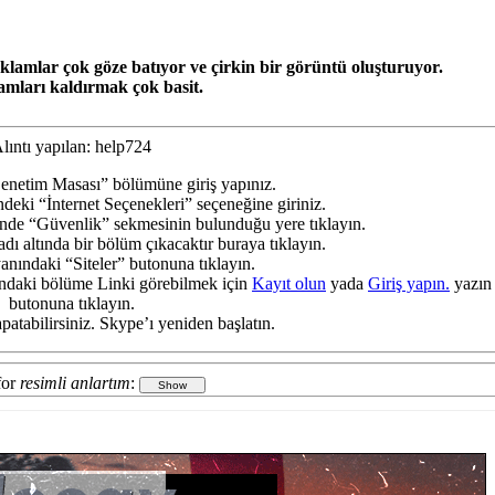
lamlar çok göze batıyor ve çirkin bir görüntü oluşturuyor.
amları kaldırmak çok basit.
lıntı yapılan: help724
Denetim Masası” bölümüne giriş yapınız.
deki “İnternet Seçenekleri” seçeneğine giriniz.
inde “Güvenlik” sekmesinin bulunduğu yere tıklayın.
dı altında bir bölüm çıkacaktır buraya tıklayın.
yanındaki “Siteler” butonuna tıklayın.
tındaki bölüme Linki görebilmek için
Kayıt olun
yada
Giriş yapın.
yazın
butonuna tıklayın.
atabilirsiniz. Skype’ı yeniden başlatın.
for
resimli anlartım
: