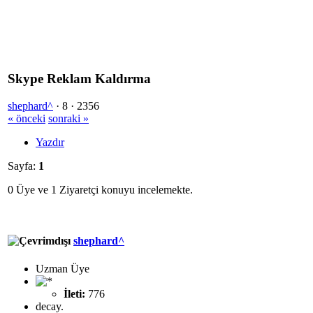
Skype Reklam Kaldırma
shephard^
·
8 ·
2356
« önceki
sonraki »
Yazdır
Sayfa:
1
0 Üye ve 1 Ziyaretçi konuyu incelemekte.
shephard^
Uzman Üye
İleti:
776
decay.