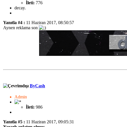
İleti:
776
decay.
Yanıtla #4 :
11 Haziran 2017, 08:50:57
Aynen reklama son
ByCash
Admin
İleti:
986
Yanıtla #5 :
11 Haziran 2017, 09:05:31
Yararlı anlatım olmuş.