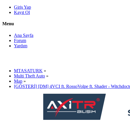
Giriş Yap
Kayıt Ol
Menu
Ana Sayfa
Forum
Yardım
MTASATURK
»
Multi Theft Auto
»
Map
»
[GÖSTERİ] [DM] 4VCI ft. RossoVolpe ft. Shader - Witchdoct