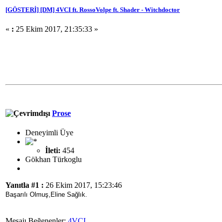
[GÖSTERİ] [DM] 4VCI ft. RossoVolpe ft. Shader - Witchdoctor
«
:
25 Ekim 2017, 21:35:33 »
Prose
Deneyimli Üye
İleti:
454
Gökhan Türkoglu
Yanıtla #1 :
26 Ekim 2017, 15:23:46
Başarılı Olmuş,Eline Sağlık.
Mesajı Beğenenler:
4VCI