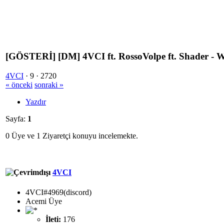
[GÖSTERİ] [DM] 4VCI ft. RossoVolpe ft. Shader - W
4VCI
·
9 ·
2720
« önceki
sonraki »
Yazdır
Sayfa:
1
0 Üye ve 1 Ziyaretçi konuyu incelemekte.
4VCI
4VCI#4969(discord)
Acemi Üye
İleti:
176