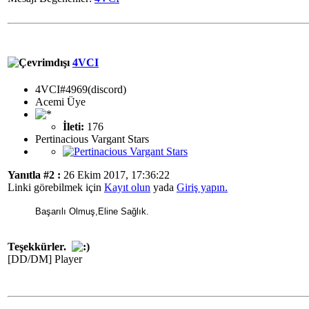
4VCI
4VCI#4969(discord)
Acemi Üye
İleti:
176
Pertinacious Vargant Stars
Yanıtla #2 :
26 Ekim 2017, 17:36:22
Linki görebilmek için
Kayıt olun
yada
Giriş yapın.
Başarılı Olmuş,Eline Sağlık.
Teşekkürler.
[DD/DM] Player