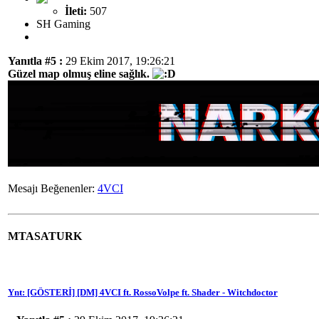
İleti:
507
SH Gaming
Yanıtla #5 :
29 Ekim 2017, 19:26:21
Güzel map olmuş eline sağlık.
Mesajı Beğenenler:
4VCI
MTASATURK
Ynt: [GÖSTERİ] [DM] 4VCI ft. RossoVolpe ft. Shader - Witchdoctor