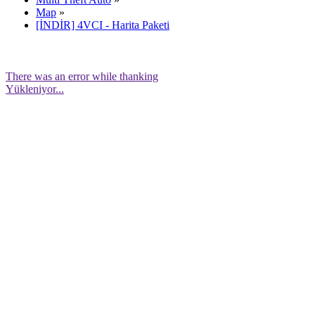
Map
»
[İNDİR] 4VCI - Harita Paketi
There was an error while thanking
Yükleniyor...