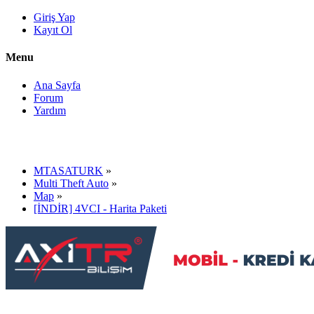
Giriş Yap
Kayıt Ol
Menu
Ana Sayfa
Forum
Yardım
MTASATURK
»
Multi Theft Auto
»
Map
»
[İNDİR] 4VCI - Harita Paketi