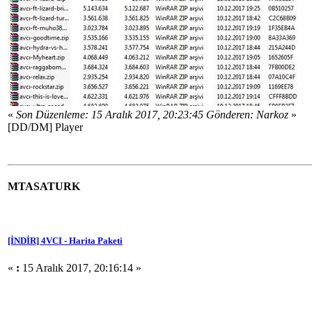
«
Son Düzenleme: 15 Aralık 2017, 20:23:45 Gönderen: Narkoz
»
[DD/DM] Player
MTASATURK
[İNDİR] 4VCI - Harita Paketi
«
:
15 Aralık 2017, 20:16:14 »