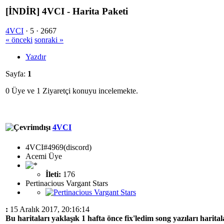
[İNDİR] 4VCI - Harita Paketi
4VCI
·
5 ·
2667
« önceki
sonraki »
Yazdır
Sayfa:
1
0 Üye ve 1 Ziyaretçi konuyu incelemekte.
4VCI
4VCI#4969(discord)
Acemi Üye
İleti:
176
Pertinacious Vargant Stars
:
15 Aralık 2017, 20:16:14
Bu haritaları yaklaşık 1 hafta önce fix'ledim song yazıları harita