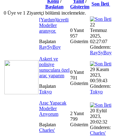
Konu
/
Yanıt
/
Son İleti
Başlatan
Gösterim
0 Üye ve 1 Ziyaretçi bölümü incelemekte.
[Yardım]ücretli
22
Modeller
0 Yanıt
Temmuz
aranıyor.
957
2025,
Başlatan
Gösterim
02:27:07
RaySyBoy
Gönderen:
RaySyBoy
Askeri ve
polisiye
29 Kasım
sunuculara özel
0 Yanıt
2023,
araç yaparım
701
00:59:43
Gösterim
Başlatan
Gönderen:
Tokyo
Tokyo
Araç Yapacak
Modeller
20 Eylül
2 Yanıt
Arıyorum
2023,
799
20:02:32
Başlatan
Gösterim
Gönderen:
Charles'
Charles'