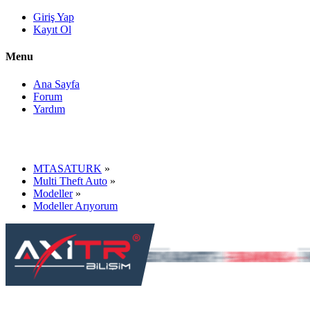
Giriş Yap
Kayıt Ol
Menu
Ana Sayfa
Forum
Yardım
MTASATURK
»
Multi Theft Auto
»
Modeller
»
Modeller Arıyorum