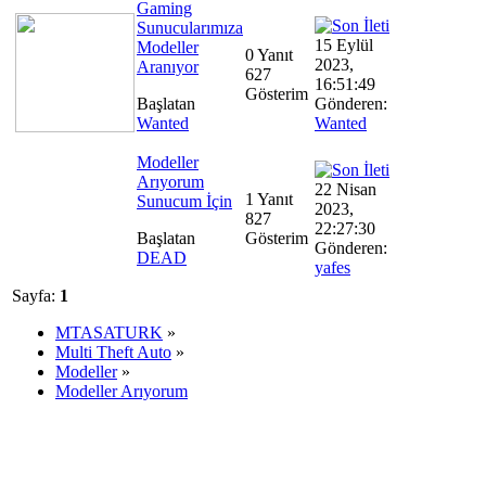
Gaming
Sunucularımıza
15 Eylül
Modeller
0 Yanıt
2023,
Aranıyor
627
16:51:49
Gösterim
Başlatan
Gönderen:
Wanted
Wanted
Modeller
Arıyorum
22 Nisan
1 Yanıt
Sunucum İçin
2023,
827
22:27:30
Başlatan
Gösterim
Gönderen:
DEAD
yafes
Sayfa:
1
MTASATURK
»
Multi Theft Auto
»
Modeller
»
Modeller Arıyorum