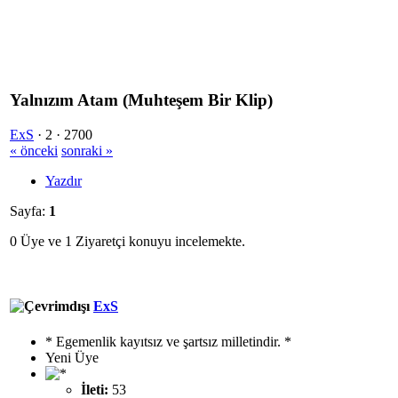
Yalnızım Atam (Muhteşem Bir Klip)
ExS
·
2 ·
2700
« önceki
sonraki »
Yazdır
Sayfa:
1
0 Üye ve 1 Ziyaretçi konuyu incelemekte.
ExS
* Egemenlik kayıtsız ve şartsız milletindir. *
Yeni Üye
İleti:
53