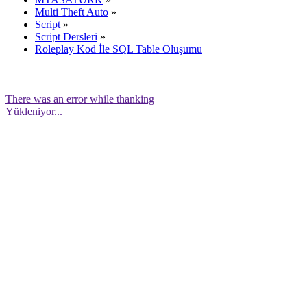
Multi Theft Auto
»
Script
»
Script Dersleri
»
Roleplay Kod İle SQL Table Oluşumu
There was an error while thanking
Yükleniyor...