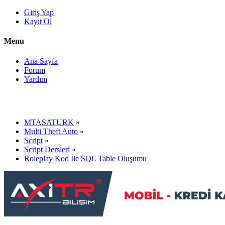
Giriş Yap
Kayıt Ol
Menu
Ana Sayfa
Forum
Yardım
MTASATURK
»
Multi Theft Auto
»
Script
»
Script Dersleri
»
Roleplay Kod İle SQL Table Oluşumu