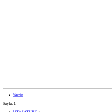
Yazdır
Sayfa:
1
MTASATURK
»