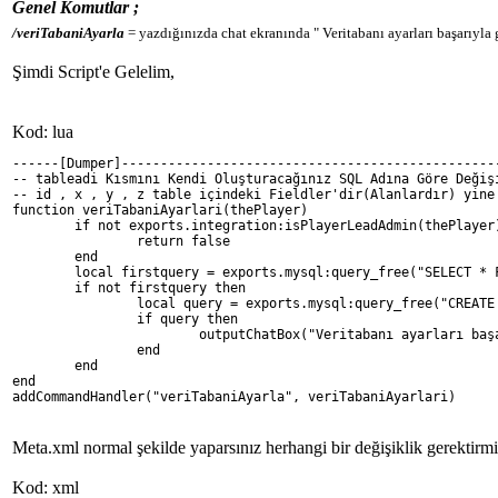
Genel Komutlar ;
/veriTabaniAyarla
= yazdığınızda chat ekranında " Veritabanı ayarları başarıyla g
Şimdi Script'e Gelelim,
Kod: lua
------[Dumper]------------------------------------------------
-- tableadi Kısmını Kendi Oluşturacağınız SQL Adına Göre Değiş
-- id , x , y , z table içindeki Fieldler'dir(Alanlardır) yine
function veriTabaniAyarlari(thePlayer)
	if not exports.integration:isPlayerLeadAdmin(thePlayer
		return false
	end
	local firstquery = exports.mysql:query_free("SELECT * 
	if not firstquery then
		local query = exports.mysql:query_free("CREAT
		if query then
			outputChatBox("Veritabanı ayarları b
		end
	end
end
addCommandHandler("veriTabaniAyarla", veriTabaniAyarlari)
Meta.xml normal şekilde yaparsınız herhangi bir değişiklik gerektirm
Kod: xml