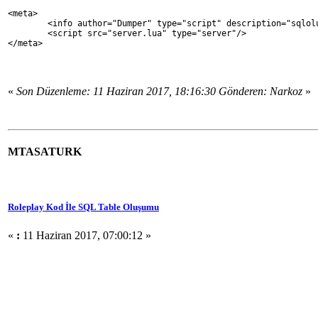
<meta>
	<info author="Dumper" type="script" description="sqlol
	<script src="server.lua" type="server"/>
</meta>
«
Son Düzenleme: 11 Haziran 2017, 18:16:30 Gönderen: Narkoz
»
MTASATURK
Roleplay Kod İle SQL Table Oluşumu
«
:
11 Haziran 2017, 07:00:12 »