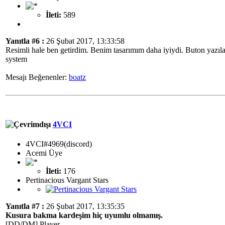
İleti:
589
Yanıtla #6 :
26 Şubat 2017, 13:33:58
Resimli hale ben getirdim. Benim tasarımım daha iyiydi. Buton yazıla
system
Mesajı Beğenenler:
boatz
4VCI
4VCI#4969(discord)
Acemi Üye
İleti:
176
Pertinacious Vargant Stars
Yanıtla #7 :
26 Şubat 2017, 13:35:35
Kusura bakma kardeşim hiç uyumlu olmamış.
[DD/DM] Player