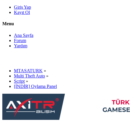
Giriş Yap
Kayıt Ol
Menu
Ana Sayfa
Forum
Yardım
MTASATURK
»
Multi Theft Auto
»
Script
»
[İNDİR] Oylama Panel