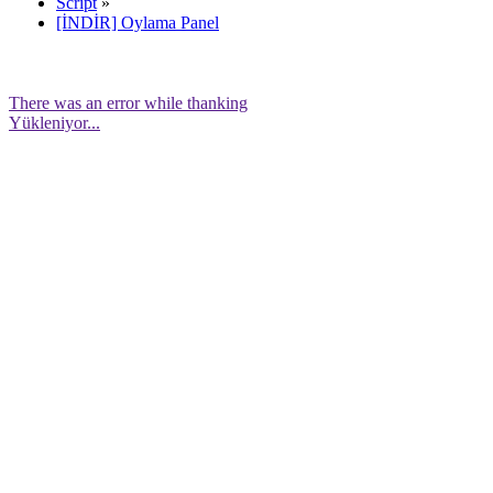
Script
»
[İNDİR] Oylama Panel
There was an error while thanking
Yükleniyor...