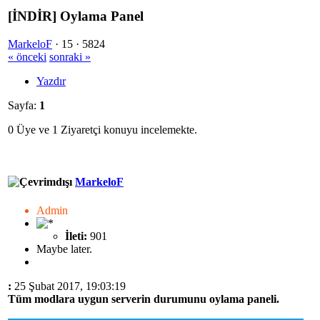
[İNDİR] Oylama Panel
MarkeloF
·
15 ·
5824
« önceki
sonraki »
Yazdır
Sayfa:
1
0 Üye ve 1 Ziyaretçi konuyu incelemekte.
MarkeloF
Admin
İleti:
901
Maybe later.
:
25 Şubat 2017, 19:03:19
Tüm modlara uygun serverin durumunu oylama paneli.