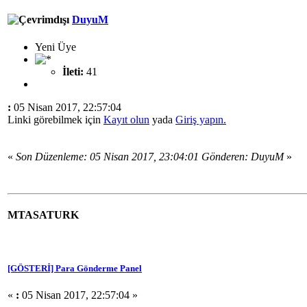
DuyuM
Yeni Üye
İleti:
41
:
05 Nisan 2017, 22:57:04
Linki görebilmek için
Kayıt olun
yada
Giriş yapın.
«
Son Düzenleme: 05 Nisan 2017, 23:04:01 Gönderen: DuyuM
»
MTASATURK
[GÖSTERİ] Para Gönderme Panel
«
:
05 Nisan 2017, 22:57:04 »