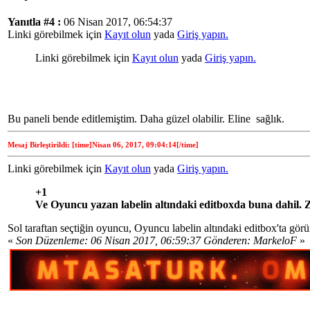
Yanıtla #4 :
06 Nisan 2017, 06:54:37
Linki görebilmek için
Kayıt olun
yada
Giriş yapın.
Linki görebilmek için
Kayıt olun
yada
Giriş yapın.
Bu paneli bende editlemiştim. Daha güzel olabilir. Eline sağlık.
Mesaj Birleştirildi: [time]Nisan 06, 2017, 09:04:14[/time]
Linki görebilmek için
Kayıt olun
yada
Giriş yapın.
+1
Ve Oyuncu yazan labelin altındaki editboxda buna dahil. Z
Sol taraftan seçtiğin oyuncu, Oyuncu labelin altındaki editbox'ta gör
«
Son Düzenleme: 06 Nisan 2017, 06:59:37 Gönderen: MarkeloF
»