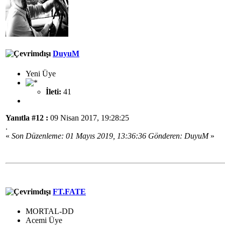
DuyuM
Yeni Üye
İleti:
41
Yanıtla #12 :
09 Nisan 2017, 19:28:25
.
«
Son Düzenleme: 01 Mayıs 2019, 13:36:36 Gönderen: DuyuM
»
FT.FATE
MORTAL-DD
Acemi Üye