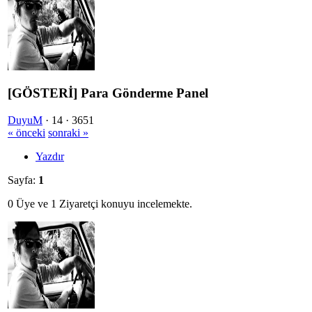
[GÖSTERİ] Para Gönderme Panel
DuyuM
·
14 ·
3651
« önceki
sonraki »
Yazdır
Sayfa:
1
0 Üye ve 1 Ziyaretçi konuyu incelemekte.