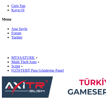
Giriş Yap
Kayıt Ol
Menu
Ana Sayfa
Forum
Yardım
MTASATURK
»
Multi Theft Auto
»
Script
»
[GÖSTERİ] Para Gönderme Panel