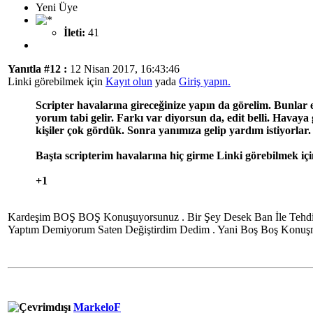
Yeni Üye
İleti:
41
Yanıtla #12 :
12 Nisan 2017, 16:43:46
Linki görebilmek için
Kayıt olun
yada
Giriş yapın.
Scripter havalarına gireceğinize yapın da görelim. Bunlar 
yorum tabi gelir. Farkı var diyorsun da, edit belli. Havaya 
kişiler çok gördük. Sonra yanımıza gelip yardım istiyorlar.
Başta scripterim havalarına hiç girme Linki görebilmek iç
+1
Kardeşim BOŞ BOŞ Konuşuyorsunuz . Bir Şey Desek Ban İle Tehdi
Yaptım Demiyorum Saten Değiştirdim Dedim . Yani Boş Boş Konu
MarkeloF