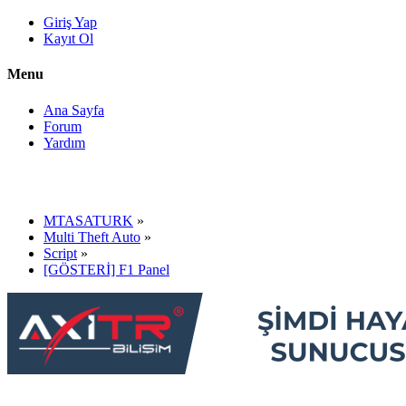
Giriş Yap
Kayıt Ol
Menu
Ana Sayfa
Forum
Yardım
MTASATURK
»
Multi Theft Auto
»
Script
»
[GÖSTERİ] F1 Panel