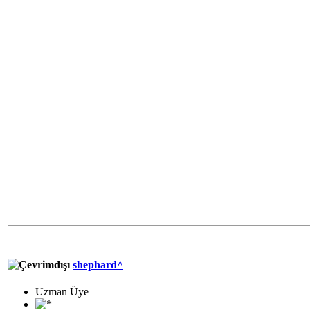
shephard^
Uzman Üye