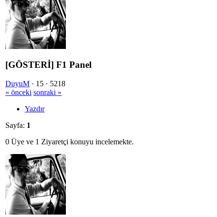
[GÖSTERİ] F1 Panel
DuyuM
·
15 ·
5218
« önceki
sonraki »
Yazdır
Sayfa:
1
0 Üye ve 1 Ziyaretçi konuyu incelemekte.