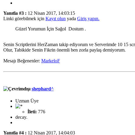
Yanıtla #3 :
12 Nisan 2017, 14:03:15
Linki görebilmek için
Kayıt olun
yada
Giriş yapın.
Güzel Yorumun İçin Sağol Dostum .
Senin Scriptlerini HerZaman takip ediyorum ve Serverimde 10 15 scr
Olur, Tabikide Senin Fikrin önemli ben zorla paylaş demiyorum.
Mesajı Beğenenler:
MarkeloF
shephard^
Uzman Üye
İleti:
776
decay.
Yanıtla #4 :
12 Nisan 2017, 14:04:03