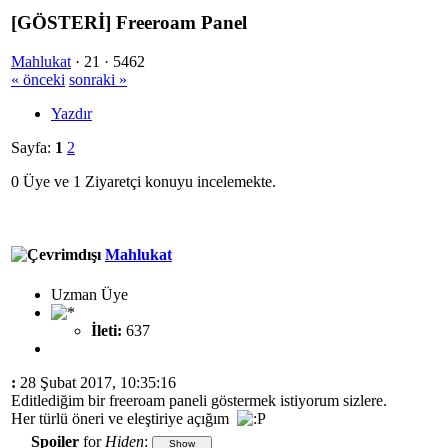
[GÖSTERİ] Freeroam Panel
Mahlukat
·
21 ·
5462
« önceki
sonraki »
Yazdır
Sayfa:
1
2
0 Üye ve 1 Ziyaretçi konuyu incelemekte.
Mahlukat
Uzman Üye
İleti:
637
:
28 Şubat 2017, 10:35:16
Editlediğim bir freeroam paneli göstermek istiyorum sizlere.
Her türlü öneri ve eleştiriye açığım
Spoiler
for
Hiden
: