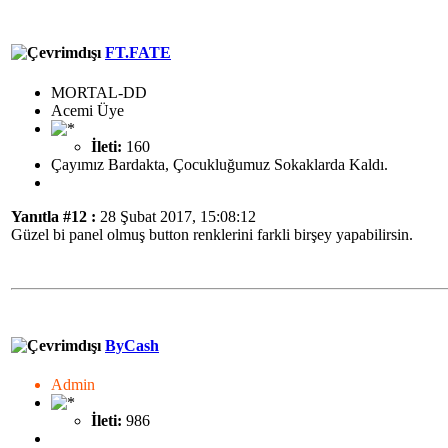
FT.FATE
MORTAL-DD
Acemi Üye
İleti:
160
Çayımız Bardakta, Çocukluğumuz Sokaklarda Kaldı.
Yanıtla #12 :
28 Şubat 2017, 15:08:12
Güzel bi panel olmuş button renklerini farkli birşey yapabilirsin.
ByCash
Admin
İleti:
986