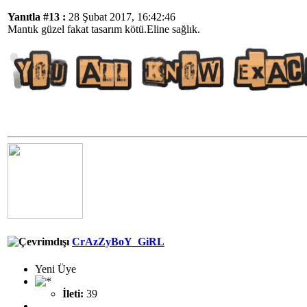
Yanıtla #13 :
28 Şubat 2017, 16:42:46
Mantık güzel fakat tasarım kötü.Eline sağlık.
CrAzZyBoY_GiRL
Yeni Üye
İleti:
39