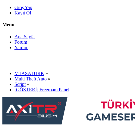
Giriş Yap
Kayıt Ol
Menu
Ana Sayfa
Forum
Yardım
MTASATURK
»
Multi Theft Auto
»
Script
»
[GÖSTERİ] Freeroam Panel