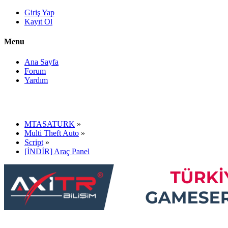
Giriş Yap
Kayıt Ol
Menu
Ana Sayfa
Forum
Yardım
MTASATURK
»
Multi Theft Auto
»
Script
»
[İNDİR] Araç Panel