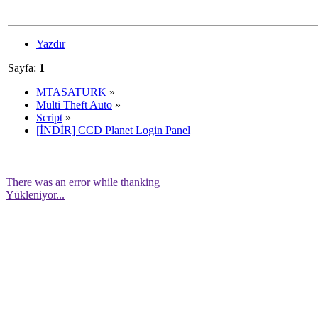
Yazdır
Sayfa:
1
MTASATURK
»
Multi Theft Auto
»
Script
»
[İNDİR] CCD Planet Login Panel
There was an error while thanking
Yükleniyor...