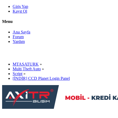
Giriş Yap
Kayıt Ol
Menu
Ana Sayfa
Forum
Yardım
MTASATURK
»
Multi Theft Auto
»
Script
»
[İNDİR] CCD Planet Login Panel