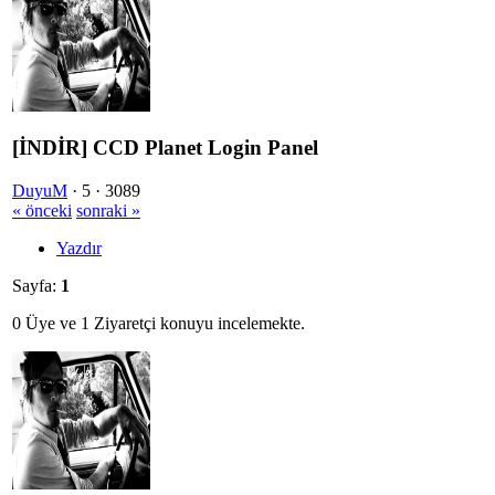
[İNDİR] CCD Planet Login Panel
DuyuM
·
5 ·
3089
« önceki
sonraki »
Yazdır
Sayfa:
1
0 Üye ve 1 Ziyaretçi konuyu incelemekte.