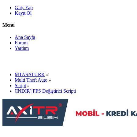
Giriş Yap
Kayıt Ol
Menu
Ana Sayfa
Forum
Yardım
MTASATURK
»
Multi Theft Auto
»
Script
»
[İNDİR] FPS Değiştirici Scripti