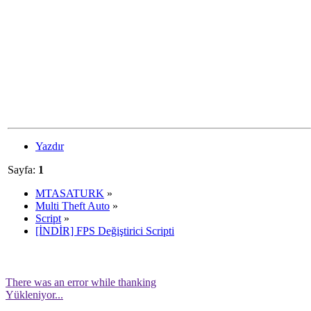
Yazdır
Sayfa:
1
MTASATURK
»
Multi Theft Auto
»
Script
»
[İNDİR] FPS Değiştirici Scripti
There was an error while thanking
Yükleniyor...