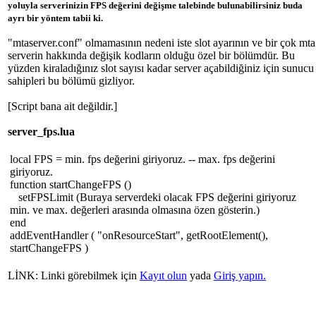
yoluyla serverinizin FPS değerini değişme talebinde bulunabilirsiniz buda
ayrı bir yöntem tabii ki.
"mtaserver.conf" olmamasının nedeni iste slot ayarının ve bir çok mta
serverin hakkında değişik kodların olduğu özel bir bölümdür. Bu
yüzden kiraladığınız slot sayısı kadar server açabildiğiniz için sunucu
sahipleri bu bölümü gizliyor.
[Script bana ait değildir.]
server_fps.lua
local FPS = min. fps değerini giriyoruz. -- max. fps değerini
giriyoruz.
function startChangeFPS ()
setFPSLimit (Buraya serverdeki olacak FPS değerini giriyoruz
min. ve max. değerleri arasında olmasına özen gösterin.)
end
addEventHandler ( "onResourceStart", getRootElement(),
startChangeFPS )
LİNK: Linki görebilmek için
Kayıt olun
yada
Giriş yapın.