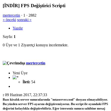
[İNDİR] FPS Değiştirici Scripti
mertercetin
·
1 ·
2882
« önceki
sonraki »
Yazdır
Sayfa:
1
0 Üye ve 1 Ziyaretçi konuyu incelemekte.
mertercetin
Yeni Üye
İleti:
54
:
09 Haziran 2017, 22:37:33
Bazı kiralık server sunucularında "mtaserver.conf" dosyası olmayabiliyor.
Bu yüzden server FPS ayarını değiştiremiyoruz. Bu script ile oyundaki FPS
değerini kolaylıkla değiştirebiliriz. Eğer isterseniz sunucu sahibine mesaj