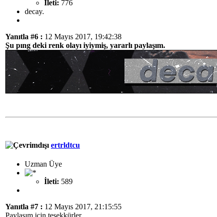
İleti:
776
decay.
Yanıtla #6 :
12 Mayıs 2017, 19:42:38
Şu pıng deki renk olayı iyiymiş, yararlı paylaşım.
ertrldtcu
Uzman Üye
İleti:
589
Yanıtla #7 :
12 Mayıs 2017, 21:15:55
Paylaşım için teşekkürler.