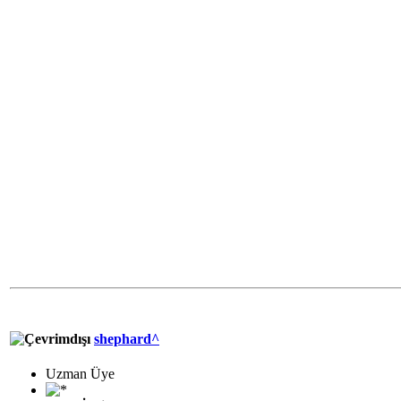
shephard^
Uzman Üye