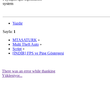
system
Yazdır
Sayfa:
1
MTASATURK
»
Multi Theft Auto
»
Script
»
[İNDİR] FPS ve Ping Göstergesi
There was an error while thanking
Yükleniyor...