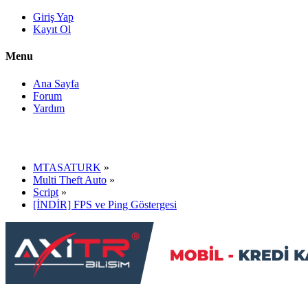
Giriş Yap
Kayıt Ol
Menu
Ana Sayfa
Forum
Yardım
MTASATURK
»
Multi Theft Auto
»
Script
»
[İNDİR] FPS ve Ping Göstergesi