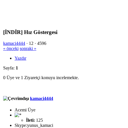
[İNDİR] Hız Göstergesi
kamaci4444
·
12 ·
4596
« önceki
sonraki »
Yazdır
Sayfa:
1
0 Üye ve 1 Ziyaretçi konuyu incelemekte.
kamaci4444
Acemi Üye
İleti:
125
Skype:yunus_kamaci