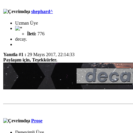
shephard^
Uzman Üye
İleti:
776
decay.
Yanıtla #1 :
29 Mayıs 2017, 22:14:33
Paylaşım için, Teşekkürler.
Prose
Deneyimli Üye