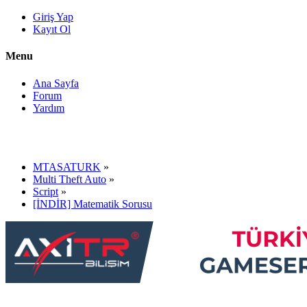
Giriş Yap
Kayıt Ol
Menu
Ana Sayfa
Forum
Yardım
MTASATURK
»
Multi Theft Auto
»
Script
»
[İNDİR] Matematik Sorusu