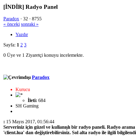
[İNDİR] Radyo Panel
Paradox
·
32 ·
8755
« önceki
sonraki »
Yazdır
Sayfa:
1
2
3
0 Üye ve 1 Ziyaretçi konuyu incelemekte.
Paradox
Kurucu
İleti:
684
SH Gaming
:
15 Mayıs 2017, 01:56:44
Serveriniz için güzel ve kullanışlı bir radyo paneli. Radyo aram
'client.lua'
dan değiştirebilirsiniz. Sol alta radyo ile ilgili bilgile