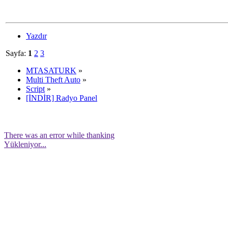
Yazdır
Sayfa:
1
2
3
MTASATURK
»
Multi Theft Auto
»
Script
»
[İNDİR] Radyo Panel
There was an error while thanking
Yükleniyor...