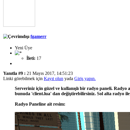
fgamerr
Yeni Üye
İleti:
17
Yanıtla #9 :
21 Mayıs 2017, 14:51:23
Linki görebilmek için
Kayıt olun
yada
Giriş yapın.
Serveriniz için güzel ve kullanışlı bir radyo paneli. Rady
bunuda
'client.lua'
dan değiştirebilirsiniz. Sol alta radyo ile
Radyo Paneline ait resim: