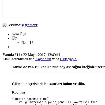
fgamerr
Yeni Üye
İleti:
17
Yanıtla #11 :
22 Mayıs 2017, 13:49:11
Linki görebilmek için
Kayıt olun
yada
Giriş yapın.
Tabiki de var. Bu konu altına paylaşacağım isteğiniz üzerin
Client.lua içerisinde bu satırları bulun ve silin.
Kod: lua
function openRadioGUI()
    if (guiGetVisible(pxLib.panel[1]) == false) then