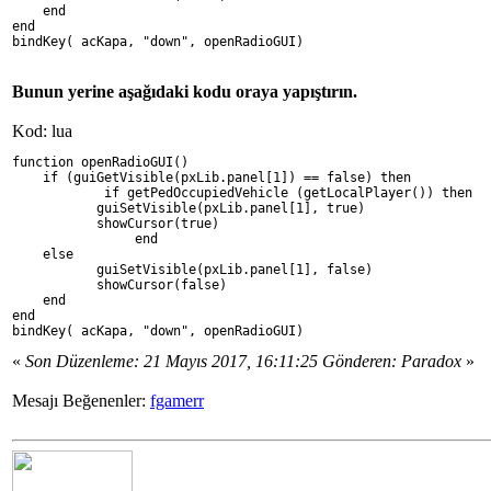
    end
end
bindKey( acKapa, "down", openRadioGUI)
Bunun yerine aşağıdaki kodu oraya yapıştırın.
Kod: lua
function openRadioGUI()
    if (guiGetVisible(pxLib.panel[1]) == false) then
	    if getPedOccupiedVehicle (getLocalPlayer()) then
           guiSetVisible(pxLib.panel[1], true)
           showCursor(true)
		end
    else
           guiSetVisible(pxLib.panel[1], false)
           showCursor(false)
    end
end
bindKey( acKapa, "down", openRadioGUI)
«
Son Düzenleme: 21 Mayıs 2017, 16:11:25 Gönderen: Paradox
»
Mesajı Beğenenler:
fgamerr