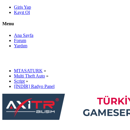
Giriş Yap
Kayıt Ol
Menu
Ana Sayfa
Forum
Yardım
MTASATURK
»
Multi Theft Auto
»
Script
»
[İNDİR] Radyo Panel