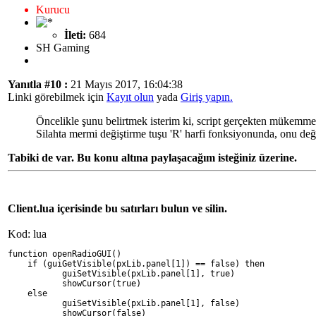
Kurucu
İleti:
684
SH Gaming
Yanıtla #10 :
21 Mayıs 2017, 16:04:38
Linki görebilmek için
Kayıt olun
yada
Giriş yapın.
Öncelikle şunu belirtmek isterim ki, script gerçekten mükemmel
Silahta mermi değiştirme tuşu 'R' harfi fonksiyonunda, onu de
Tabiki de var. Bu konu altına paylaşacağım isteğiniz üzerine.
Client.lua içerisinde bu satırları bulun ve silin.
Kod: lua
function openRadioGUI()
    if (guiGetVisible(pxLib.panel[1]) == false) then
           guiSetVisible(pxLib.panel[1], true)
           showCursor(true)
    else
           guiSetVisible(pxLib.panel[1], false)
           showCursor(false)