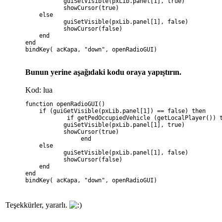
           guiSetVisible(pxLib.panel[1], true)
           showCursor(true)
    else
           guiSetVisible(pxLib.panel[1], false)
           showCursor(false)
    end
end
bindKey( acKapa, "down", openRadioGUI)
Bunun yerine aşağıdaki kodu oraya yapıştırın.
Kod: lua
function openRadioGUI()
    if (guiGetVisible(pxLib.panel[1]) == false) then
	    if getPedOccupiedVehicle (getLocalPlayer()) 
           guiSetVisible(pxLib.panel[1], true)
           showCursor(true)
		end
    else
           guiSetVisible(pxLib.panel[1], false)
           showCursor(false)
    end
end
bindKey( acKapa, "down", openRadioGUI)
Teşekkürler, yararlı.